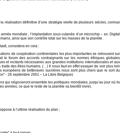
 réalisation définitive d’une stratégie vieille de plusieurs siècles, connue
armée mondiale ; l’implantation sous-cutanée d’un microchip – ex. Digital
mains, ainsi que son contrôle total sur les masses de la planète.
adt, consistera en cela :
ations de coopération continentales les plus importantes se retrouvent sur
it le forum des accords contraignants sur les normes éthiques globales
es et incitants nécessaires aux grandes institutions internationales et aux
ite des êtres humains. (…) Il nous faut en effet essayer de voir plus loin
rs européens de betteraves sucrières nous sont plus chers que le sort du
tion" - 26 septembre 2001 – La Libre Belgique)
ons qui négocieront ensemble les politiques mondiales, jusqu’au jour où ils
 années, ce que le reste de la planète va bientôt vivre).
oppose à l’ultime réalisation du plan ;
ratie" à tout jamais.