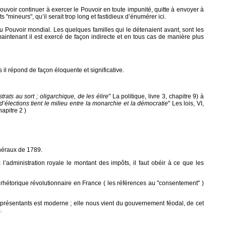
pouvoir continuer à exercer le Pouvoir en toute impunité, quitte à envoyer à
s "mineurs", qu’il serait trop long et fastidieux d’énumérer ici.
u Pouvoir mondial. Les quelques familles qui le détenaient avant, sont les
maintenant il est exercé de façon indirecte et en tous cas de manière plus
 il répond de façon éloquente et significative.
trats au sort ; oligarchique, de les élire
" La politique, livre 3, chapitre 9) à
d’élections tient le milieu entre la monarchie et la démocratie
" Les lois, VI,
chapitre 2 )
énéraux de 1789.
’administration royale le montant des impôts, il faut obéir à ce que les
 rhétorique révolutionnaire en France ( les références au "consentement" )
représentants est moderne ; elle nous vient du gouvernement féodal, de cet
.