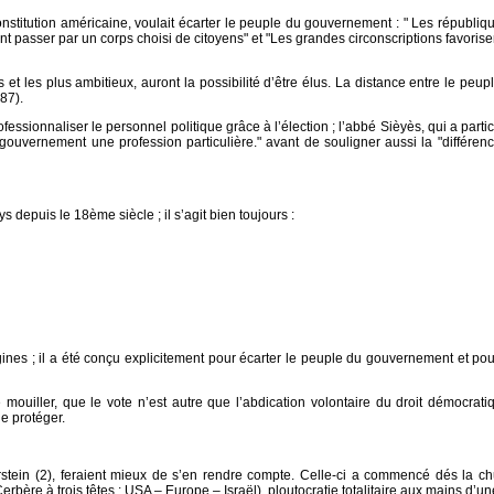
nstitution américaine, voulait écarter le peuple du gouvernement : " Les répub
isant passer par un corps choisi de citoyens" et "Les grandes circonscriptions favori
 les plus ambitieux, auront la possibilité d’être élus. La distance entre le peupl
787).
essionnaliser le personnel politique grâce à l’élection ; l’abbé Sièyès, qui a particip
gouvernement une profession particulière." avant de souligner aussi la "différen
depuis le 18ème siècle ; il s’agit bien toujours :
nes ; il a été conçu explicitement pour écarter le peuple du gouvernement et pour 
 mouiller, que le vote n’est autre que l’abdication volontaire du droit démocratiq
e protéger.
ein (2), feraient mieux de s’en rendre compte. Celle-ci a commencé dés la chu
ère à trois têtes : USA – Europe – Israël), ploutocratie totalitaire aux mains d’une