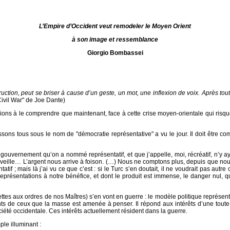
L’Empire d’Occident veut remodeler le Moyen Orient
à son image et ressemblance
Giorgio Bombassei
struction, peut se briser à cause d’un geste, un mot, une inflexion de voix. Après t
"Civil War" de Joe Dante)
ons à le comprendre que maintenant, face à cette crise moyen-orientale qui risque "
ons tous sous le nom de "démocratie représentative" a vu le jour. Il doit être c
ernement qu’on a nommé représentatif, et que j’appelle, moi, récréatif, n’y aya
merveille… L’argent nous arrive à foison. (…) Nous ne comptons plus, depuis que 
tif ; mais là j’ai vu ce que c’est : si le Turc s’en doutait, il ne voudrait pas au
 représentations à notre bénéfice, et dont le produit est immense, le danger nul, q
nettes aux ordres de nos Maîtres) s’en vont en guerre : le modèle politique représe
érents de ceux que la masse est amenée à penser. Il répond aux intérêts d’une toute 
ciété occidentale. Ces intérêts actuellement résident dans la guerre.
le illuminant :