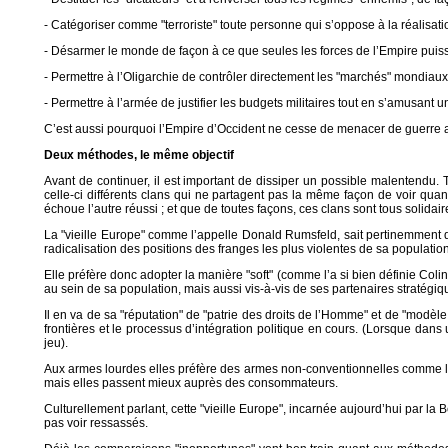
- Catégoriser comme "terroriste" toute personne qui s’oppose à la réalisatio
- Désarmer le monde de façon à ce que seules les forces de l’Empire puissent
- Permettre à l’Oligarchie de contrôler directement les "marchés" mondiaux p
- Permettre à l’armée de justifier les budgets militaires tout en s’amusant u
C’est aussi pourquoi l’Empire d’Occident ne cesse de menacer de guerre ato
Deux méthodes, le même objectif
Avant de continuer, il est important de dissiper un possible malentendu. 
celle-ci différents clans qui ne partagent pas la même façon de voir quan
échoue l’autre réussi ; et que de toutes façons, ces clans sont tous solidair
La "vieille Europe" comme l’appelle Donald Rumsfeld, sait pertinemment que
radicalisation des positions des franges les plus violentes de sa population,
Elle préfère donc adopter la manière "soft" (comme l’a si bien définie Col
au sein de sa population, mais aussi vis-à-vis de ses partenaires stratégi
Il en va de sa "réputation" de "patrie des droits de l’Homme" et de "modèle
frontières et le processus d’intégration politique en cours. (Lorsque dans
jeu).
Aux armes lourdes elles préfère des armes non-conventionnelles comme la pr
mais elles passent mieux auprès des consommateurs.
Culturellement parlant, cette "vieille Europe", incarnée aujourd’hui par la Be
pas voir ressassés.