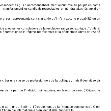
liques modernes (…) n’accordent absolument aucun rôle au peuple en corps
sent manifestement les candidats respectables, en général attachés aux droit
e et ses représentants sera si grande qu’il n’y a aucune probabilité qu’un
é à toutes les constitutions de la révolution française, explique : "L’intérêt
ce énorme" entre le régime représentatif et la démocratie (dires de l’Abbé
créer une classe de professionnels de la politique ; mais il devrait servir
ue de la part de l’individu qui l’exprime, en faveur de ceux (l’Oligarchie
te du mur de Berlin et l’écroulement de la "menace communiste". C’est
 Oligarchie internationale bien identifiable. (Annexe II)