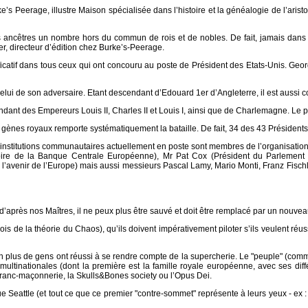
Peerage, illustre Maison spécialisée dans l’histoire et la généalogie de l’arist
 ancêtres un nombre hors du commun de rois et de nobles. De fait, jamais dans l
r, directeur d’édition chez Burke’s-Peerage.
significatif dans tous ceux qui ont concouru au poste de Président des Etats-Unis. 
lui de son adversaire. Etant descendant d’Edouard 1er d’Angleterre, il est aussi 
ndant des Empereurs Louis II, Charles II et Louis I, ainsi que de Charlemagne. Le p
e gènes royaux remporte systématiquement la bataille. De fait, 34 des 43 Président
s les institutions communautaires actuellement en poste sont membres de l’organisat
ire de la Banque Centrale Européenne), Mr Pat Cox (Président du Parlement
r l’avenir de l’Europe) mais aussi messieurs Pascal Lamy, Mario Monti, Franz Fis
; d’après nos Maîtres, il ne peux plus être sauvé et doit être remplacé par un nouve
s de la théorie du Chaos), qu’ils doivent impérativement piloter s’ils veulent réussir
plus de gens ont réussi à se rendre compte de la supercherie. Le "peuple" (comme
ultinationales (dont la première est la famille royale européenne, avec ses différen
ranc-maçonnerie, la Skulls&Bones society ou l’Opus Dei.
que Seattle (et tout ce que ce premier "contre-sommet" représente à leurs yeux - ex :