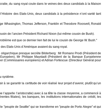
ocratie, du sang royal coule dans le veines des deux candidats à la Maison
’Histoire des Etats-Unis, deux candidats à la présidence n’ont vanté tant
George Whasington, Thomas Jefferson, Franklin et Theodore Roosvelt, Ronald
cousin de l’ancien Président Richard Nixon (lui-même cousin de Bush).
roblème est que ce dernier lien fait de lui le cousin de George W. Bush."
s des Etats-Unis d’Amérique avaient du sang royal.
ion oligarchique presque secrète Bilderberg : Mr Romano Prodi (Président de
 Européen), Mr Philippe Maystadt (Président de la Banque Européenne
chler (Commissaires européens) et Adrian Fortescue (Directeur Général pour
au système.
 à se garantir la certitude de voir réalisé leur projet d’avenir, plutôt qu’un
 l’appelle l’aristocratie) avec à sa tête la classe moyenne, a commencé à
tes filiales), les banques, les institutions internationales de crédit, les
 le "peuple de Seattle" qui se transforme en "peuple de Porto Alegre" et qui