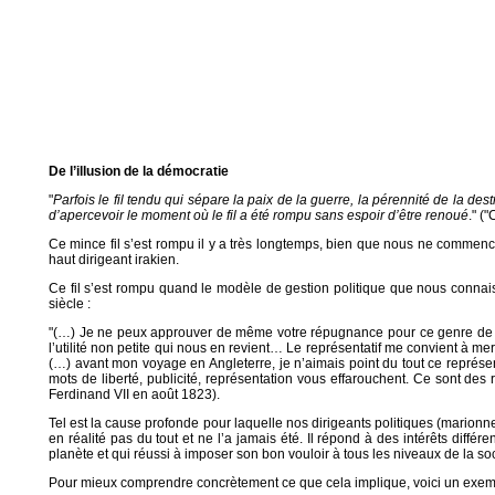
De l’illusion de la démocratie
"
Parfois le fil tendu qui sépare la paix de la guerre, la pérennité de la de
d’apercevoir le moment où le fil a été rompu sans espoir d’être renoué
." (
Ce mince fil s’est rompu il y a très longtemps, bien que nous ne commenci
haut dirigeant irakien.
Ce fil s’est rompu quand le modèle de gestion politique que nous connaiss
siècle :
"(…) Je ne peux approuver de même votre répugnance pour ce genre de gouv
l’utilité non petite qui nous en revient… Le représentatif me convient à 
(…) avant mon voyage en Angleterre, je n’aimais point du tout ce représenta
mots de liberté, publicité, représentation vous effarouchent. Ce sont des
Ferdinand VII en août 1823).
Tel est la cause profonde pour laquelle nos dirigeants politiques (marion
en réalité pas du tout et ne l’a jamais été. Il répond à des intérêts diff
planète et qui réussi à imposer son bon vouloir à tous les niveaux de la so
Pour mieux comprendre concrètement ce que cela implique, voici un exemp