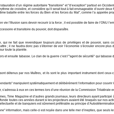
 l’instauration d’un régime autoritaire "transitoire" et "d’exception" partout en Occide
rythme de croisière, et considère qu’il serait tout à fait envisageable d’ouvrir deux 
ultime bataille entre les forces du Bien et les forces du Mal", comme l’a appelée p
nir en vie l’Illusion sans devoir recourir à la force ; il est possible de faire de l’ON
cessoire et transitoire du pouvoir, doit disparaître.
 qui ne fait que revendiquer toujours plus de privilèges et de pouvoir, sans co
ttre ; il ne faudra donc pas s’étonner de voir l’économie s’écrouler encore plus d
ur toute la planète.
rs et ensuite tabasse. Le clan de la guerre c’est l’"agent de sécurité" qui tabasse d
t détenus par nos Maîtres, et ils sont le plus important instrument dont ceux-
pendants" manipulent systématiquement et délibérément l’information pour couvrir le
ler, s’adressa à eux en ces termes lors d’une réunion de la Commission Trilatérale 
s, Time Magazine et d’autres grands journaux, leurs directeurs ayant participé à
 Monde toutes ces années durant si les projecteurs avaient été braqués sur nos acti
lectuelle et de banquiers est sûrement préférable au principe d’Autodétermination
 information, mais celle-ci est noyée dans une telle mer d’inepties, que seuls les "i