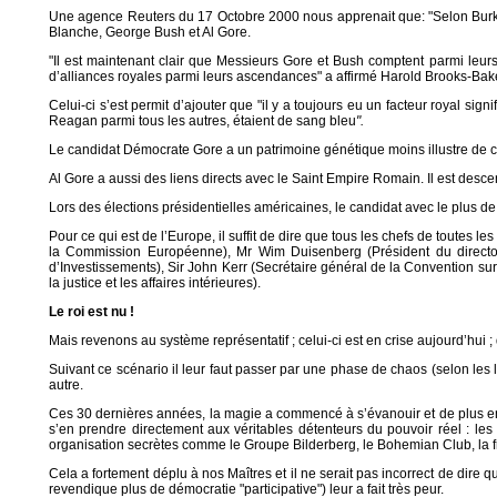
Une agence Reuters du 17 Octobre 2000 nous apprenait que: "Selon Burke’s 
Blanche, George Bush et Al Gore.
"Il est maintenant clair que Messieurs Gore et Bush comptent parmi leurs
d’alliances royales parmi leurs ascendances" a affirmé Harold Brooks-Bake
Celui-ci s’est permit d’ajouter que "il y a toujours eu un facteur royal 
Reagan parmi tous les autres, étaient de sang bleu
".
Le candidat Démocrate Gore a un patrimoine génétique moins illustre de ce
Al Gore a aussi des liens directs avec le Saint Empire Romain. Il est desce
Lors des élections présidentielles américaines, le candidat avec le plus d
Pour ce qui est de l’Europe, il suffit de dire que tous les chefs de toute
la Commission Européenne), Mr Wim Duisenberg (Président du directo
d’Investissements), Sir John Kerr (Secrétaire général de la Convention su
la justice et les affaires intérieures).
Le roi est nu !
Mais revenons au système représentatif ; celui-ci est en crise aujourd’hui 
Suivant ce scénario il leur faut passer par une phase de chaos (selon les loi
autre.
Ces 30 dernières années, la magie a commencé à s’évanouir et de plus en 
s’en prendre directement aux véritables détenteurs du pouvoir réel : les m
organisation secrètes comme le Groupe Bilderberg, le Bohemian Club, la f
Cela a fortement déplu à nos Maîtres et il ne serait pas incorrect de dire 
revendique plus de démocratie "participative") leur a fait très peur.