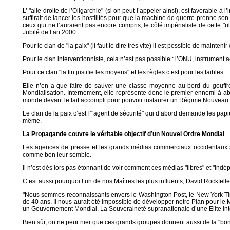
L’ "aile droite de l’Oligarchie" (si on peut l’appeler ainsi), est favorable à
suffirait de lancer les hostilités pour que la machine de guerre prenne son 
ceux qui ne l’auraient pas encore compris, le côté impérialiste de cette "
Jubilé de l’an 2000.
Pour le clan de "la paix" (il faut le dire très vite) il est possible de mainte
Pour le clan interventionniste, cela n’est pas possible : l’ONU, instrument ac
Pour ce clan "la fin justifie les moyens" et les règles c’est pour les faibles.
Elle n’en a que faire de sauver une classe moyenne au bord du gouffre,
Mondialisation. Internement, elle représente donc le premier ennemi à aba
monde devant le fait accompli pour pouvoir instaurer un Régime Nouveau s
Le clan de la paix c’est l’"agent de sécurité" qui d’abord demande les papie
même.
La Propagande couvre le véritable objectif d’un Nouvel Ordre Mondial
Les agences de presse et les grands médias commerciaux occidentaux son
comme bon leur semble.
Il n’est dés lors pas étonnant de voir comment ces médias "libres" et "indé
C’est aussi pourquoi l’un de nos Maîtres les plus influents, David Rockfel
"Nous sommes reconnaissants envers le Washington Post, le New York Time
de 40 ans. Il nous aurait été impossible de développer notre Plan pour le
un Gouvernement Mondial. La Souveraineté supranationale d’une Elite intel
Bien sûr, on ne peur nier que ces grands groupes donnent aussi de la "bonne"