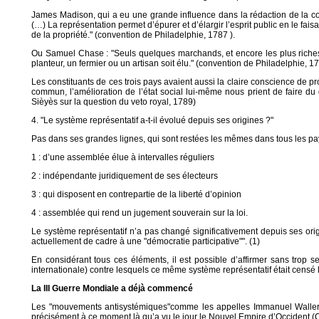
James Madison, qui a eu une grande influence dans la rédaction de la co
(…) La représentation permet d’épurer et d’élargir l’esprit public en le fa
de la propriété." (convention de Philadelphie, 1787 ).
Ou Samuel Chase : "Seuls quelques marchands, et encore les plus riches et
planteur, un fermier ou un artisan soit élu." (convention de Philadelphie, 1
Les constituants de ces trois pays avaient aussi la claire conscience de prof
commun, l’amélioration de l’état social lui-même nous prient de faire du 
Sièyès sur la question du veto royal, 1789)
4. "Le système représentatif a-t-il évolué depuis ses origines ?"
Pas dans ses grandes lignes, qui sont restées les mêmes dans tous les pays 
1 : d’une assemblée élue à intervalles réguliers
2 : indépendante juridiquement de ses électeurs
3 : qui disposent en contrepartie de la liberté d’opinion
4 : assemblée qui rend un jugement souverain sur la loi.
Le système représentatif n’a pas changé significativement depuis ses origi
actuellement de cadre à une "démocratie participative"". (1)
En considérant tous ces éléments, il est possible d’affirmer sans trop se
internationale) contre lesquels ce même système représentatif était censé l
La III Guerre Mondiale a déjà commencé
Les "mouvements antisystémiques"comme les appelles Immanuel Wallerst
précisément à ce moment là qu’a vu le jour le Nouvel Empire d’Occident (Cerb