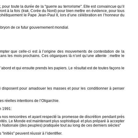
nt, pour toute la durée de la "guerre au terrorisme". Elle est convaincue qu’il
front à la fois (Irak, Corée du Nord) pour bien mettre en évidence, pour tous
rophétiquement le Pape Jean-Paul II, lors d’une célébration en l’honneur du
U l’embryon de ce futur gouvernement mondial.
mpter que celle-ci est à l’origine des mouvements de contestation de la
ans les mois prochains. Ces oligarques là n’ont qu’une attente : mettre le
’abord et qui ensuite prends les papiers. Le résultat est de toutes façons le
ci disposent pour amadouer les masses et pour les conditionner à penser
s réelles intentions de l’Oligarchie.
en 1991:
 nos rencontres et ayant respecté la promesse de discrétion pendant près
vités. Le Monde est maintenant plus sophistiqué et plus préparé à accepter
 Nationale (des peuples) pratiquée tout au long de ces derniers siècles"
nitiés" peuvent réussir à l’identifier.