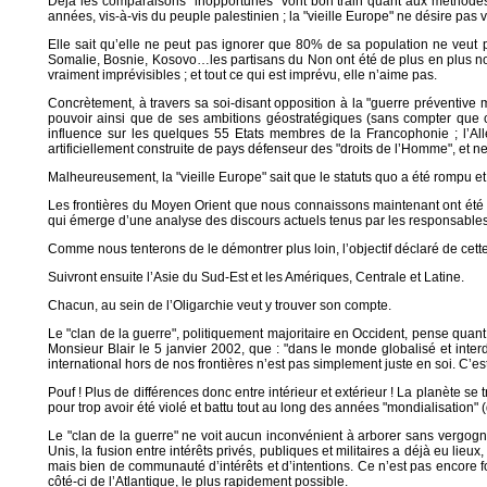
Déjà les comparaisons "inopportunes" vont bon train quant aux méthodes "
années, vis-à-vis du peuple palestinien ; la "vieille Europe" ne désire pas vo
Elle sait qu’elle ne peut pas ignorer que 80% de sa population ne veut plus
Somalie, Bosnie, Kosovo…les partisans du Non ont été de plus en plus nomb
vraiment imprévisibles ; et tout ce qui est imprévu, elle n’aime pas.
Concrètement, à travers sa soi-disant opposition à la "guerre préventive m
pouvoir ainsi que de ses ambitions géostratégiques (sans compter que ce
influence sur les quelques 55 Etats membres de la Francophonie ; l’All
artificiellement construite de pays défenseur des "droits de l’Homme", et ne 
Malheureusement, la "vieille Europe" sait que le statuts quo a été rompu et 
Les frontières du Moyen Orient que nous connaissons maintenant ont été de
qui émerge d’une analyse des discours actuels tenus par les responsables p
Comme nous tenterons de le démontrer plus loin, l’objectif déclaré de cette "
Suivront ensuite l’Asie du Sud-Est et les Amériques, Centrale et Latine.
Chacun, au sein de l’Oligarchie veut y trouver son compte.
Le "clan de la guerre", politiquement majoritaire en Occident, pense quant à
Monsieur Blair le 5 janvier 2002, que : "dans le monde globalisé et inter
international hors de nos frontières n’est pas simplement juste en soi. C’est 
Pouf ! Plus de différences donc entre intérieur et extérieur ! La planète s
pour trop avoir été violé et battu tout au long des années "mondialisation
Le "clan de la guerre" ne voit aucun inconvénient à arborer sans vergogne
Unis, la fusion entre intérêts privés, publiques et militaires a déjà eu lieux,
mais bien de communauté d’intérêts et d’intentions. Ce n’est pas encore 
côté-ci de l’Atlantique, le plus rapidement possible.