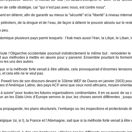
n de cette stratégie, car "qui n’est pas avec nous, est contre nous".
 en détenir, afin de garantir au mieux la "sécurité" et la "liberté" à niveau internat
étroliers, de la drogue et de l’eau, de façon à détenir le pouvoir absolu sur le res
n peu.
mique plusieurs pays parmi lesquels : l’Irak mais aussi l’Iran, la Libye, le Liban, 
Toute l’Oligarchie occidentale poursuit indistinctement le même but : remodeler l
t aux méthodes à mettre en œuvre pour y parvenir. Ensemble pourtant ils forment 
es les uns des autres.
 si la méthode forte venait à être utilisée, cela provoquerait d’énormes tensions so
 et cela elle ne le veut pas.
in Powell lors de son discours devant le 33ème WEF de Davos en janvier 2003) pour p
ques d’Amérique Latine, des pays ACP ainsi que ceux nord-africains, moyen-orientau
 à suivre" pour toutes les futures organisations continentales. Il en va aussi de sa 
 un an les Etats-Unis d’Europe verrons le jour, les choses seront différentes ; jusq
opagande, les plans structurels, l’embargo ou les inspections et protectorats diver
lgique (si, si !), la France et l’Allemagne, sait que si la méthode forte venait à êtr