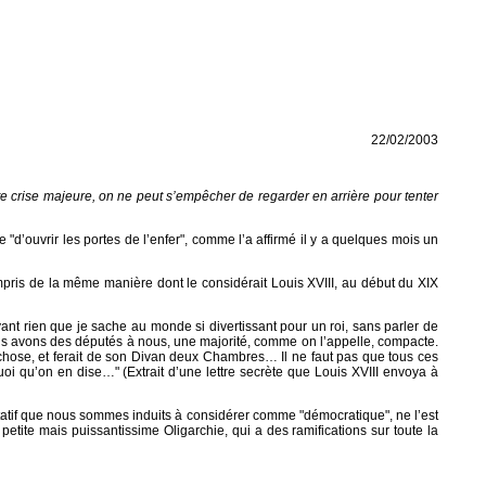
22/02/2003
oute crise majeure, on ne peut s’empêcher de regarder en arrière pour tenter
d’ouvrir les portes de l’enfer", comme l’a affirmé il y a quelques mois un
ompris de la même manière dont le considérait Louis XVIII, au début du XIX
nt rien que je sache au monde si divertissant pour un roi, sans parler de
nous avons des députés à nous, une majorité, comme on l’appelle, compacte.
tre chose, et ferait de son Divan deux Chambres… Il ne faut pas que tous ces
uoi qu’on en dise…" (Extrait d’une lettre secrète que Louis XVIII envoya à
ntatif que nous sommes induits à considérer comme "démocratique", ne l’est
petite mais puissantissime Oligarchie, qui a des ramifications sur toute la