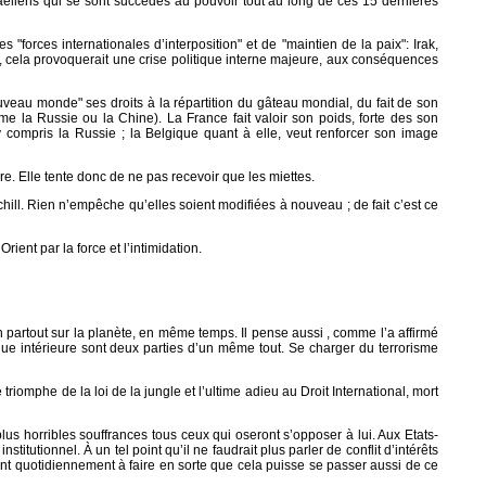
raéliens qui se sont succédés au pouvoir tout au long de ces 15 dernières
 "forces internationales d’interposition" et de "maintien de la paix": Irak,
", cela provoquerait une crise politique interne majeure, aux conséquences
ouveau monde" ses droits à la répartition du gâteau mondial, du fait de son
e la Russie ou la Chine). La France fait valoir son poids, forte des son
 compris la Russie ; la Belgique quant à elle, veut renforcer son image
re. Elle tente donc de ne pas recevoir que les miettes.
ill. Rien n’empêche qu’elles soient modifiées à nouveau ; de fait c’est ce
ient par la force et l’intimidation.
ion partout sur la planète, en même temps. Il pense aussi , comme l’a affirmé
ique intérieure sont deux parties d’un même tout. Se charger du terrorisme
iomphe de la loi de la jungle et l’ultime adieu au Droit International, mort
us horribles souffrances tous ceux qui oseront s’opposer à lui. Aux Etats-
stitutionnel. À un tel point qu’il ne faudrait plus parler de conflit d’intérêts
nt quotidiennement à faire en sorte que cela puisse se passer aussi de ce