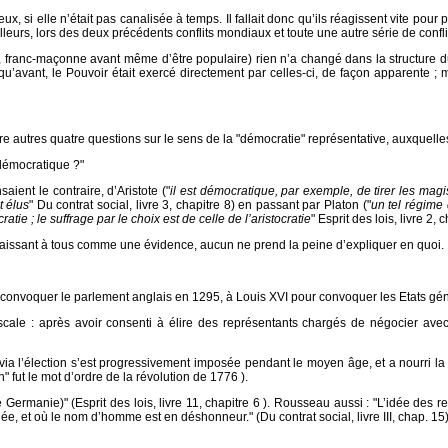
 si elle n’était pas canalisée à temps. Il fallait donc qu’ils réagissent vite pour 
illeurs, lors des deux précédents conflits mondiaux et toute une autre série de conflit
ise, franc-maçonne avant même d’être populaire) rien n’a changé dans la structure d
u’avant, le Pouvoir était exercé directement par celles-ci, de façon apparente ; 
tre autres quatre questions sur le sens de la "démocratie" représentative, auxquelles
 démocratique ?"
ient le contraire, d’Aristote ("
il est démocratique, par exemple, de tirer les magis
t élus
" Du contrat social, livre 3, chapitre 8) en passant par Platon ("
un tel régime 
atie ; le suffrage par le choix est de celle de l’aristocratie
" Esprit des lois, livre 2, 
araissant à tous comme une évidence, aucun ne prend la peine d’expliquer en quoi.
r convoquer le parlement anglais en 1295, à Louis XVI pour convoquer les Etats g
le : après avoir consenti à élire des représentants chargés de négocier avec l
ia l’élection s’est progressivement imposée pendant le moyen âge, et a nourri la
 fut le mot d’ordre de la révolution de 1776 ).
 Germanie)" (Esprit des lois, livre 11, chapitre 6 ). Rousseau aussi : "L’idée des 
 et où le nom d’homme est en déshonneur." (Du contrat social, livre III, chap. 15)