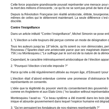
Cette force populaire grandissante pouvait représenter une menace pour eux,
la mort des millions d’innocents ; ce qu’ils ne se sont pas privé de faire d’a
Depuis la Révolution Française (en réalité aristocrate, élitiste, bourgeo
mêmes de celles qui le détiennent maintenant. La seule différence c’est q
discrète.
Contre l’insignifiance
Dans un article intitulé "Contre l’insignifiance", Michel Simonin se pose en
1. "L’élection a-t-elle toujours été perçue comme un mode de désignation
Tous les auteurs jusqu’au 18°siècle, qu’ils soient ou non démocrates, pensa
Rousseau ("
Spartes était une aristocratie parce que ses magistrats étaien
756 ) ou Montesquieu ( "
Le suffrage par le sort est de la nature de la démocr
Cependant, le caractère intrinsèquement aristocratique de l’élection app
2. "Pourquoi l’élection s’est elle imposée ?"
Parce qu’elle a été régulièrement utilisée au moyen âge, d’Edouard I pou
L’élection était d’abord entendue comme une promesse d’obéissance fisca
représentants on consentis.
L’idée que la légitimité du pouvoir vient du consentement des gouvernés v
comme en Angleterre et aux Etats-Unis ( "no taxation without représentation"
Montesquieu l’avait vu : "Ce beau système a été inventé dans les bois (de
inique et absurde gouvernement dans lequel l’espèce humaine est dégradée,
3. "Qu’en pensaient les fondateurs de nos régimes représentatifs ?"