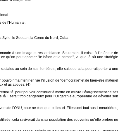
ional.
te de l’Humanité.
la Syrie, le Soudan, la Corée du Nord, Cuba.
e monde à son image et ressemblance. Seulement, il existe à l’intérieur de
ce qu’on peut appeler "le bâton et la carotte", vu que là où une stratégie
ciales au sein de ses frontières ; elle sait que cela pourrait porter à une
ouvoir maintenir en vie l’illusion de "démocratie" et de bien-être matériel
x et asiatiques. (4)
crédibilité, pour pouvoir continuer à mettre en œuvre l’élargissement de ses
ue là il serait trop dangereux pour l’Oligarchie européenne de dévoiler son
s de l’ONU, pour ne citer que celles-ci. Elles sont tout aussi meurtrières,
e utilisée, cela raviverait dans sa population des souvenirs qu’elle préfère ne