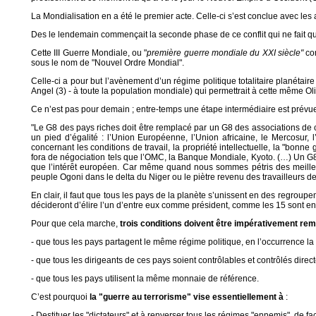
La Mondialisation en a été le premier acte. Celle-ci s’est conclue avec le
Des le lendemain commençait la seconde phase de ce conflit qui ne fait 
Cette III Guerre Mondiale, ou "
première guerre mondiale du XXI siècle"
com
sous le nom de "Nouvel Ordre Mondial".
Celle-ci a pour but l’avènement d’un régime politique totalitaire planét
Angel (3) - à toute la population mondiale) qui permettrait à cette même Ol
Ce n’est pas pour demain ; entre-temps une étape intermédiaire est prévue 
"Le G8 des pays riches doit être remplacé par un G8 des associations de c
un pied d’égalité : l’Union Européenne, l’Union africaine, le Mercosu
concernant les conditions de travail, la propriété intellectuelle, la "bon
fora de négociation tels que l’OMC, la Banque Mondiale, Kyoto. (…) Un G8 
que l’intérêt européen. Car même quand nous sommes pétris des meilleure
peuple Ogoni dans le delta du Niger ou le piètre revenu des travailleurs 
En clair, il faut que tous les pays de la planète s’unissent en des regrou
décideront d’élire l’un d’entre eux comme président, comme les 15 sont en 
Pour que cela marche,
trois conditions doivent être impérativement rem
- que tous les pays partagent le même régime politique, en l’occurrence la 
- que tous les dirigeants de ces pays soient contrôlables et contrôlés direc
- que tous les pays utilisent la même monnaie de référence.
C’est pourquoi
la "guerre au terrorisme" vise essentiellement à
:
- Destituer les "dictateurs" et à renverser tous les régimes "ennemis", de fa