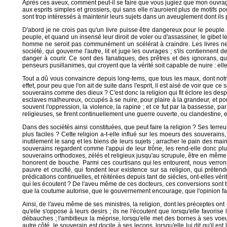
Après ces aveux, comment peut-il se faire que vous jugiez que mon ouvr
aux esprits simples et grossiers, qui sans elle n'auroient plus de motifs 
sont trop intéressés à maintenir leurs sujets dans un aveuglement dont ils pro
D'abord je ne crois pas qu'un livre puisse être dangereux pour le peuple. Le p
peuple, et quand un insensé leur diroit de voler ou d'assassiner, le gibet le
homme ne seroit pas communément un scélérat à craindre. Les livres ne s
société, qui gouverne l'autre, lit et juge les ouvrages ; s'ils contiennent
danger à courir. Ce sont des fanatiques, des prêtres et des ignorans, qu
penseurs pusillanimes, qui croyent que la vérité soit capable de nuire : el
Tout a dû vous convaincre depuis long-tems, que tous les maux, dont notr
effet, pour peu que l'on ait de suite dans l'esprit, il est aisé de voir que c
souverains comme des dieux ? C'est donc la religion qui fit éclore les despo
esclaves malheureux, occupés à se nuire, pour plaire à la grandeur, et pour
souvent l'oppression, la violence, la rapine ; et ce fut par la bassesse, pa
religieuses, se firent continuellement une guerre ouverte, ou clandestine, e
Dans des sociétés ainsi constituées, que peut faire la religion ? Ses terr
plus faciles ? Cette religion a-t-elle influé sur les moeurs des souverain
inutilement le sang et les biens de leurs sujets ; arracher le pain des mai
souverains regardent comme l'appui de leur trône, les rend-elle donc plu
souverains orthodoxes, zélés et religieux jusqu'au scrupule, être en même
honorent de bouche. Parmi ces courtisans qui les entourent, nous verrons u
pauvre et crucifié, qui fondent leur existence sur sa religion, qui préten
prédications continuelles, et réitérées depuis tant de siécles, ont-elles v
qui les écoutent ? De l'aveu même de ces docteurs, ces conversions sont tr
que la coutume autorise, que le gouvernement encourage, que l'opinion fa
Ainsi, de l'aveu même de ses ministres, la religion, dont les préceptes on
qu'elle s'oppose à leurs desirs ; ils ne l'écoutent que lorsqu'elle favori
débauches ; l'ambitieux la méprise, lorsqu'elle met des bornes à ses voeux ;
autre côté, le souverain est docile à ses leçons, lorsqu'elle lui dit qu'il est