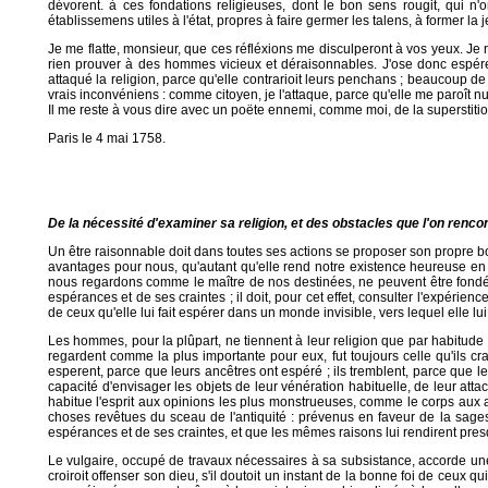
dévorent. à ces fondations religieuses, dont le bon sens rougit, qui n'o
établissemens utiles à l'état, propres à faire germer les talens, à former l
Je me flatte, monsieur, que ces réfléxions me disculperont à vos yeux. Je
rien prouver à des hommes vicieux et déraisonnables. J'ose donc es
attaqué la religion, parce qu'elle contrarioit leurs penchans ; beaucoup de
vrais inconvéniens : comme citoyen, je l'attaque, parce qu'elle me paroît n
Il me reste à vous dire avec un poëte ennemi, comme moi, de la superstitio
Paris le 4 mai 1758.
De la nécessité d'examiner sa religion, et des obstacles que l'on renc
Un être raisonnable doit dans toutes ses actions se proposer son propre bon
avantages pour nous, qu'autant qu'elle rend notre existence heureuse en 
nous regardons comme le maître de nos destinées, ne peuvent être fondés
espérances et de ses craintes ; il doit, pour cet effet, consulter l'expérienc
de ceux qu'elle lui fait espérer dans un monde invisible, vers lequel elle l
Les hommes, pour la plûpart, ne tiennent à leur religion que par habitude ;
regardent comme la plus importante pour eux, fut toujours celle qu'ils craign
esperent, parce que leurs ancêtres ont espéré ; ils tremblent, parce que l
capacité d'envisager les objets de leur vénération habituelle, de leur attac
habitue l'esprit aux opinions les plus monstrueuses, comme le corps aux at
choses revêtues du sceau de l'antiquité : prévenus en faveur de la sages
espérances et de ses craintes, et que les mêmes raisons lui rendirent pr
Le vulgaire, occupé de travaux nécessaires à sa subsistance, accorde une co
croiroit offenser son dieu, s'il doutoit un instant de la bonne foi de ceux 