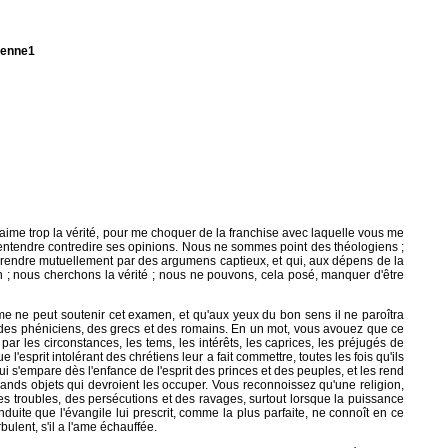
tienne1
aime trop la vérité, pour me choquer de la franchise avec laquelle vous me
d'entendre contredire ses opinions. Nous ne sommes point des théologiens ;
urprendre mutuellement par des argumens captieux, et qui, aux dépens de la
 ; nous cherchons la vérité ; nous ne pouvons, cela posé, manquer d'être
me ne peut soutenir cet examen, et qu'aux yeux du bon sens il ne paroîtra
 des phéniciens, des grecs et des romains. En un mot, vous avouez que ce
ar les circonstances, les tems, les intérêts, les caprices, les préjugés de
sprit intolérant des chrétiens leur a fait commettre, toutes les fois qu'ils
i s'empare dès l'enfance de l'esprit des princes et des peuples, et les rend
rands objets qui devroient les occuper. Vous reconnoissez qu'une religion,
des troubles, des persécutions et des ravages, surtout lorsque la puissance
nduite que l'évangile lui prescrit, comme la plus parfaite, ne connoît en ce
ulent, s'il a l'ame échauffée.