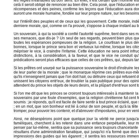
les regles invariables du bon sens. En effet, il est certain que l'homme es
celà il seroit obligé de renoncer au bien être. Cela posé, que l'éducation 
récompenses et des peines, confirme les leçons que l'éducation aura donn
auront une morale humaine, fondée sur leur propre nature, sur les besoins
sur l'intérêt des peuples et de ceux qui les gouvernent. Cette morale, in
derniere morale, qui, comme on l'a prouvé, s'oppose à chaque instant au bo
Un souverain, à qui la société a confié l'autorité suprême, tient dans ses
ses menaces, que dis-je ? Un seul de ses regards, peuvent bien plus que 
toutes les espérances pompeuses de la religion. Le courtisan le plus dévot
bonnes, lorsque le prince sera bon et vertueux lui-même, lorsque les cito
mépriser le vice, à craindre l'infamie. Cette éducation ne sera point inf
distinctions, à la considération, à la faveur, et que le vice ne conduit 
prédications seront plus efficaces que celles de ces prêtres, qui, depuis ta
Si les prêtres ont usurpé sur la puissance souveraine le droit d'instruire l
de leur parler de la morale ; que le monarque réprime ces prêtres eux-mêm
qu'ils n'enseignent jamais que l'on doit haïr, ou détruire ceux qui refusent d
unissent les citoyens entr'eux, de troubler la paix publique pour des opi
attendent du prince les objets de leurs desirs, et la plûpart d'entr'eux sont 
Si l'on me dit que les princes se croiront toujours intéressés à maintenir 
souverains par une foule d'exemples, que la religion chrétienne fut cent fo
soumis : je réponds, qu'il est facile de faire sentir à tout prince éclairé,
; en un mot, que son bonheur est lié à celui de son peuple, et qu'à la tête
tromper, pour pouvoir les contenir, et d'abreuver d'impostures, pour en veni
Ainsi, ne désespérons point que quelque jour la vérité ne perce jusqu'au
faméliques, cherchent à les retenir dans une enfance perpétuelle, leur m
penser par lui-même, sentira que sa puissance sera toujours chancelante et
résultans d'une administration fanatique, qui jusqu'ici n'a formé que des
impressions des guides qui les égarent ; il sentira les ressources immens