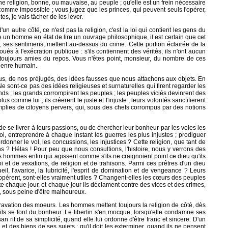
 une religion, bonne, ou mauvaise, au peuple ; qu'elle est un frein nécessaire
 comme impossible ; vous jugez que les princes, qui peuvent seuls l'opérer,
es, je vais tâcher de les lever.
'un autre côté, ce n'est pas la religion, c'est la loi qui contient les gens du
uple un homme en état de lire un ouvrage philosophique, il est certain que cet
 ses sentimens, mettent au-dessus du crime. Cette portion éclairée de la
ués à l'exécration publique : s'ils contiennent des vérités, ils n'ont aucun
nt toujours amies du repos. Vous n'êtes point, monsieur, du nombre de ces
 genre humain.
dus, de nos préjugés, des idées fausses que nous attachons aux objets. En
. Ne sont-ce pas des idées religieuses et surnaturelles qui firent regarder les
ands ; les grands corrompirent les peuples ; les peuples viciés devinrent des
olus comme lui ; ils créerent le juste et l'injuste ; leurs volontés sanctifierent
t remplies de citoyens pervers, qui, sous des chefs corrompus par des notions
e se livrer à leurs passions, ou de chercher leur bonheur par les voies les
oi, entreprendre à chaque instant les guerres les plus injustes ; prodiguer
donner le vol, les concussions, les injustices ? Cette religion, que tant de
s ? Hélas ! Pour peu que nous consultions, l'histoire, nous y verrons des
 hommes enfin qui agissent comme s'ils ne craignoient point ce dieu qu'ils
i et de vexations, de religion et de trahisons. Parmi ces prêtres d'un dieu
il, l'avarice, la lubricité, l'esprit de domination et de vengeance ? Leurs
s opérent, sont-elles vraiment utiles ? Changent-elles les cœurs des peuples
e chaque jour, et chaque jour ils déclament contre des vices et des crimes,
, sous peine d'être malheureux.
épravation des moeurs. Les hommes mettent toujours la religion de côté, dès
u'ils se font du bonheur. Le libertin s'en mocque, lorsqu'elle condamne ses
an rit de sa simplicité, quand elle lui ordonne d'être franc et sincere. D'un
vie et des biens de ses sujets ; qu'il doit les exterminer, quand ils ne pensent