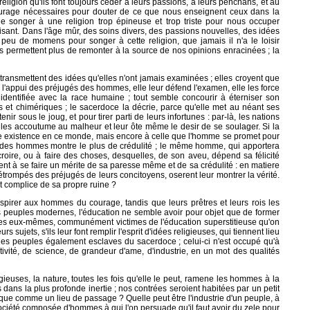
religion qu'ils font toujours céder à leurs passions, à leurs penchans, et au
 courage nécessaires pour douter de ce que nous enseignent ceux dans la
 songer à une religion trop épineuse et trop triste pour nous occuper
aisant. Dans l'âge mûr, des soins divers, des passions nouvelles, des idées
e peu de momens pour songer à cette religion, que jamais il n'a le loisir
ous permettent plus de remonter à la source de nos opinions enracinées ; la
 transmettent des idées qu'elles n'ont jamais examinées ; elles croyent que
à l'appui des préjugés des hommes, elle leur défend l'examen, elle les force
 identifiée avec la race humaine ; tout semble concourir à éterniser son
stes et chimériques ; le sacerdoce la décrie, parce qu'elle met au néant ses
ir sous le joug, et pour tirer parti de leurs infortunes : par-là, les nations
e les accoutume au malheur et leur ôte même le desir de se soulager. Si la
notre existence en ce monde, mais encore à celle que l'homme se promet pour
un des hommes montre le plus de crédulité ; le même homme, qui apportera
roire, ou à faire des choses, desquelles, de son aveu, dépend sa félicité
ient à se faire un mérite de sa paresse même et de sa crédulité : en matiere
étrompés des préjugés de leurs concitoyens, oserent leur montrer la vérité.
nt complice de sa propre ruine ?
inspirer aux hommes du courage, tandis que leurs prêtres et leurs rois les
es peuples modernes, l'éducation ne semble avoir pour objet que de former
rinces eux-mêmes, communément victimes de l'éducation superstitieuse qu'on
s sujets, s'ils leur font remplir l'esprit d'idées religieuses, qui tiennent lieu
 les peuples également esclaves du sacerdoce ; celui-ci n'est occupé qu'à
tivité, de science, de grandeur d'ame, d'industrie, en un mot des qualités
ligieuses, la nature, toutes les fois qu'elle le peut, ramene les hommes à la
s dans la plus profonde inertie ; nos contrées seroient habitées par un petit
que comme un lieu de passage ? Quelle peut être l'industrie d'un peuple, à
e société composée d'hommes à qui l'on persuade qu'il faut avoir du zele pour