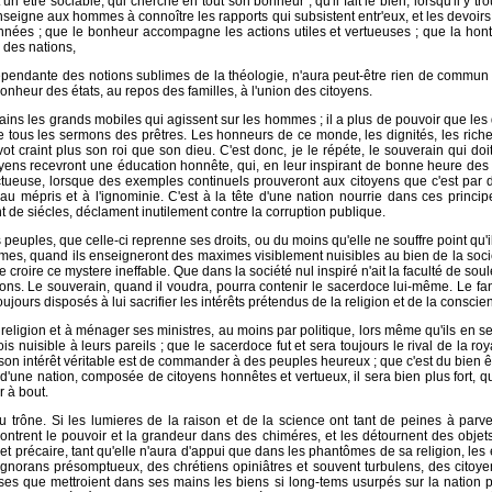
t un être sociable, qui cherche en tout son bonheur ; qu'il fait le bien, lorsqu'il y
enseigne aux hommes à connoître les rapports qui subsistent entr'eux, et les devoirs
ées ; que le bonheur accompagne les actions utiles et vertueuses ; que la honte,
 des nations,
dépendante des notions sublimes de la théologie, n'aura peut-être rien de commun a
nheur des états, au repos des familles, à l'union des citoyens.
 mains les grands mobiles qui agissent sur les hommes ; il a plus de pouvoir que le
tous les sermons des prêtres. Les honneurs de ce monde, les dignités, les riche
 craint plus son roi que son dieu. C'est donc, je le répéte, le souverain qui doit p
yens recevront une éducation honnête, qui, en leur inspirant de bonne heure des pr
ructueuse, lorsque des exemples continuels prouveront aux citoyens que c'est par 
qu'au mépris et à l'ignominie. C'est à la tête d'une nation nourrie dans ces princi
nt de siécles, déclament inutilement contre la corruption publique.
es peuples, que celle-ci reprenne ses droits, ou du moins qu'elle ne souffre point qu'
es, quand ils enseigneront des maximes visiblement nuisibles au bien de la société.
e croire ce mystere ineffable. Que dans la société nul inspiré n'ait la faculté de soule
nions. Le souverain, quand il voudra, pourra contenir le sacerdoce lui-même. Le fa
toujours disposés à lui sacrifier les intérêts prétendus de la religion et de la conscie
la religion et à ménager ses ministres, au moins par politique, lors même qu'ils en s
is nuisible à leurs pareils ; que le sacerdoce fut et sera toujours le rival de la ro
 que son intérêt véritable est de commander à des peuples heureux ; que c'est du bien
 d'une nation, composée de citoyens honnêtes et vertueux, il sera bien plus fort, qu
r à bout.
 trône. Si les lumieres de la raison et de la science ont tant de peines à parven
ontrent le pouvoir et la grandeur dans des chiméres, et les détournent des objet
 précaire, tant qu'elle n'aura d'appui que dans les phantômes de sa religion, les 
 ignorans présomptueux, des chrétiens opiniâtres et souvent turbulens, des citoyens
es que mettroient dans ses mains les biens si long-tems usurpés sur la nation par