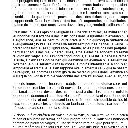
aux préjugés reçus, et même à les maintenir ; ou bien, livrés à la mollesse,
desir de s'amuser. Dans l'enfance, nous recevons toutes les impression
dépendance desquels notre foiblesse nous met. Dans l'adolescence, le
agréablement : si par hasard un jeune homme l'examine, c'est sans suite, o
d'ambition, de grandeur, de pouvoir, le desir des richesses, des occupat
d'approfondir. Dans la vieillesse, des facultés engourdies, des habitudes 
crainte de la mort, que nous avons devant les yeux, rendroit d'ailleurs t
C'est ainsi que les opinions religieuses, une fois admises, se maintiennen
leur bonheur est attaché à des institutions dans lesquelles un examen plus 
à l'ignorance, elle se tient toujours prête à punir quiconque tenteroit
aveuglement ; toutes les forces se réunissent pour lui cacher la vérité : l
prétentions fastueuses ; l'ignorance, l'inertie, et les passions des peuples,
gémissent sous des maux héréditaires, jamais elles ne songent à y remédie
religion est l'objet le plus important pour nous, si elle influe nécessair
la suite, il n'est sans doute rien qui demande un examen plus sérieux d
l'examen le plus sérieux dans la chose la moins intéressante à son bien-
temporelle et éternelle ; il s'en rapporte aveuglément à ceux que le hasard
de religion, les hommes se font gloire de rester toujours dans l'enfance e
Mais que pouvoit leur foible voix contre des erreurs sucées avec le lait, co
Les cris imposans de l'imposture réduisirent bientôt au silence ceux qui 
forcerent de trembler. Le plus sûr moyen de tromper les hommes, et de pe
des fanatiques, des dévots, des moines, c'est-à-dire, des hommes nuisible
leur donne, demeurent toute leur vie dans l'ignorance la plus profonde de leurs 
de bonnes loix, et qui dispensent leurs maîtres du soin pénible de les b
susciter des obstacles continuels au bonheur des nations ; par-tout où il
nécessaires au soutien de la société.
Si dans un état chrétien on voit quelqu'activité, si l'on y trouve de la sci
raison et les force de travailler à leur propre bonheur. Toutes les nations 
nombre de pieux sauvages, qui ne se rencontreroient que pour se nuire. En
qui l'on répète tous les jours que son Dieu veut qu'il prie, qu'il s'afflige