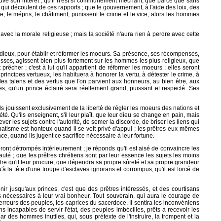
 trouve son intérêt ; qu'il n'est si communément méchant, que parce que sans
 qui découlent de ces rapports ; que le gouvernement, à l'aide des loix, des
 le mépris, le châtiment, punissent le crime et le vice, alors les hommes
vec la morale religieuse ; mais la société n'aura rien à perdre avec cette
s dieux, pour établir et réformer les moeurs. Sa présence, ses récompenses,
sses, agissent bien plus fortement sur les hommes les plus religieux, que
rêcher ; c'est à lui qu'il appartient de réformer les moeurs ; elles seront
incipes vertueux, les habituera à honorer la vertu, à détester le crime, à
des talens et des vertus que l'on parvient aux honneurs, au bien être, aux
pes, qu'un prince éclairé sera réellement grand, puissant et respecté. Ses
ils jouissent exclusivement de la liberté de régler les moeurs des nations et
 Qu'ils enseignent, s'il leur plaît, que leur dieu se change en pain, mais
ver les sujets contre l'autorité, de semer la discorde, de briser les liens qui
natisme est honteux quand il se voit privé d'appui ; les prêtres eux-mêmes
nce, quand ils jugent ce sacrifice nécessaire à leur fortune.
eront détrompés intérieurement ; je réponds qu'il est aisé de convaincre les
yauté ; que les prêtres chrétiens sont par leur essence les sujets les moins
 être qu'il leur procure, que dépendra sa propre sûreté et sa propre grandeur
'à la tête d'une troupe d'esclaves ignorans et corrompus, qu'il est forcé de
ir jusqu'aux princes, c'est que des prêtres intéressés, et des courtisans
s nécessaires à leur vrai bonheur. Tout souverain, qui aura le courage de
erreurs des peuples, les caprices du sacerdoce. Il sentira les inconvéniens
 incapables de servir l'état, des peuples imbécilles, prêts à recevoir les
 des hommes inutiles, qui, sous prétexte de l'instruire, la trompent et la