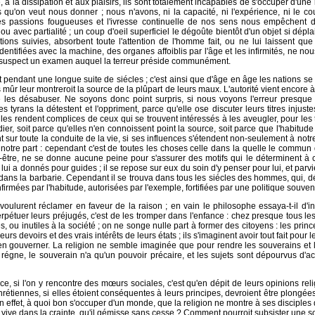
 à la dissipation et aux plaisirs, ils sont totalement incapables de s'occuper d'une 
s qu'on veut nous donner ; nous n'avons, ni la capacité, ni l'expérience, ni le
s passions fougueuses et l'ivresse continuelle de nos sens nous empêchent de
u avec partialité ; un coup d'oeil superficiel le dégoûte bientôt d'un objet si dépl
ions suivies, absorbent toute l'attention de l'homme fait, ou ne lui laissent qu
identifiées avec la machine, des organes affoiblis par l'âge et les infirmités, ne n
rès-suspect un examen auquel la terreur préside communément.
t pendant une longue suite de siécles ; c'est ainsi que d'âge en âge les nations se
mûr leur montreroit la source de la plûpart de leurs maux. L'autorité vient encore 
 de les désabuser. Ne soyons donc point surpris, si nous voyons l'erreur presque
es tyrans la détestent et l'oppriment, parce qu'elle ose discuter leurs titres inju
 les rendent complices de ceux qui se trouvent intéressés à les aveugler, pour les ten
r, soit parce qu'elles n'en connoissent point la source, soit parce que l'habitud
ement sur toute la conduite de la vie, si ses influences s'étendent non-seulement à 
e notre part : cependant c'est de toutes les choses celle dans la quelle le comm
être, ne se donne aucune peine pour s'assurer des motifs qui le déterminent à c
 lui a donnés pour guides ; il se repose sur eux du soin d'y penser pour lui, et parv
t dans la barbarie. Cependant il se trouva dans tous les siécles des hommes, qui, d
nfirmées par l'habitude, autorisées par l'exemple, fortifiées par une politique souve
voulurent réclamer en faveur de la raison ; en vain le philosophe essaya-t-il d'
rpétuer leurs préjugés, c'est de les tromper dans l'enfance : chez presque tous l
s, ou inutiles à la société ; on ne songe nulle part à former des citoyens : les p
devoirs et des vrais intérêts de leurs états ; ils s'imaginent avoir tout fait pour leur
ien gouverner. La religion ne semble imaginée que pour rendre les souverains et
 régne, le souverain n'a qu'un pouvoir précaire, et les sujets sont dépourvus d'ac
ence, si l'on y rencontre des mœurs sociales, c'est qu'en dépit de leurs opinions re
chrétiennes, si elles étoient conséquentes à leurs principes, devroient être plongée
 effet, à quoi bon s'occuper d'un monde, que la religion ne montre à ses disciples 
, qu'il vive dans la crainte, qu'il gémisse sans cesse ? Comment pourroit subsister un