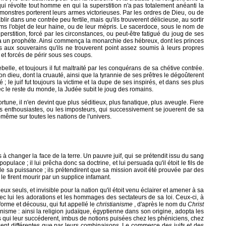
qui révolte tout homme en qui la superstition n'a pas totalement anéanti la
s monstres porterent leurs armes victorieuses. Par les ordres de Dieu, ou de
blir dans une contrée peu fertile, mais qu'ils trouverent délicieuse, au sortir
 tems l'objet de leur haine, ou de leur mépris. Le sacerdoce, sous le nom de
erstition, forcé par les circonstances, ou peut-être fatigué du joug de ses
er à un prophéte. Ainsi commença la monarchie des hébreux, dont les princes
es aux souverains qu'ils ne trouverent point assez soumis à leurs propres
et forcés de périr sous ses coups.
rebelle, et toujours il fut maltraité par les conquérans de sa chétive contrée.
on dieu, dont la cruauté, ainsi que la tyrannie de ses prêtres le dégoûterent
; le juif fut toujours la victime et la dupe de ses inspirés, et dans ses plus
ec le reste du monde, la Judée subit le joug des romains.
ortune, il n'en devint que plus séditieux, plus fanatique, plus aveugle. Fiere
es enthousiastes, ou les imposteurs, qui successivement se jouerent de sa
e-même sur toutes les nations de l'univers.
à changer la face de la terre. Un pauvre juif, qui se prétendit issu du sang
ulace ; il lui prêcha donc sa doctrine, et lui persuada qu'il étoit le fils de
e sa puissance ; ils prétendirent que sa mission avoit été prouvée par des
 le firent mourir par un supplice infamant.
ux seuls, et invisible pour la nation qu'il étoit venu éclairer et amener à sa
ec lui les adorations et les hommages des sectateurs de sa loi. Ceux-ci, à
orme et décousu, qui fut appellé le
christianisme
, d'après le nom du
Christ
isme : ainsi la religion judaïque, égyptienne dans son origine, adopta les
tiens qui leur succéderent, imbus de notions puisées chez les phéniciens, chez
sent différentes que par leurs combinaisons. Le commerce des juifs et des