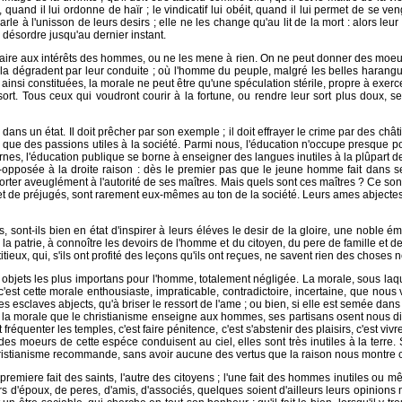
quand il lui ordonne de haïr ; le vindicatif lui obéit, quand il lui permet de se v
le à l'unisson de leurs desirs ; elle ne les change qu'au lit de la mort : alors le
 désordre jusqu'au dernier instant.
contraire aux intérêts des hommes, ou ne les mene à rien. On ne peut donner des moe
la dégradent par leur conduite ; où l'homme du peuple, malgré les belles harangues
insi constituées, la morale ne peut être qu'une spéculation stérile, propre à exerce
Tous ceux qui voudront courir à la fortune, ou rendre leur sort plus doux, se la
dans un état. Il doit prêcher par son exemple ; il doit effrayer le crime par des châtim
ue des passions utiles à la société. Parmi nous, l'éducation n'occupe presque point 
es, l'éducation publique se borne à enseigner des langues inutiles à la plûpart de 
s-opposée à la droite raison : dès le premier pas que le jeune homme fait dans s
orter aveuglément à l'autorité de ses maîtres. Mais quels sont ces maîtres ? Ce son
et de préjugés, sont rarement eux-mêmes au ton de la société. Leurs ames abjectes e
sont-ils bien en état d'inspirer à leurs éléves le desir de la gloire, une noble ém
r la patrie, à connoître les devoirs de l'homme et du citoyen, du pere de famille et de
ux, qui, s'ils ont profité des leçons qu'ils ont reçues, ne savent rien des choses n
objets les plus importans pour l'homme, totalement négligée. La morale, sous laqu
est cette morale enthousiaste, impraticable, contradictoire, incertaine, que nous v
es esclaves abjects, qu'à briser le ressort de l'ame ; ou bien, si elle est semée dan
 de la morale que le christianisme enseigne aux hommes, ses partisans osent nous di
équenter les temples, c'est faire pénitence, c'est s'abstenir des plaisirs, c'est vivre 
es moeurs de cette espéce conduisent au ciel, elles sont très inutiles à la terre. S
 christianisme recommande, sans avoir aucune des vertus que la raison nous montre
a premiere fait des saints, l'autre des citoyens ; l'une fait des hommes inutiles ou 
irs d'époux, de peres, d'amis, d'associés, quelques soient d'ailleurs leurs opinion