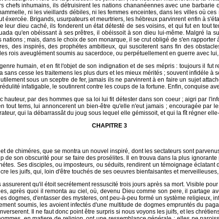
leurs chefs inhumains, ils détruisirent les nations chananéennes avec une barbarie 
 mammelle, ni les vieillards débiles, ni les femmes enceintes, dans les villes où ce
 fut éxercée. Brigands, usurpateurs et meurtriers, les hébreux parvinrent enfin à s'éta
 de leur dieu caché, ils fonderent un état détesté de ses voisins, et qui fut en tout
uada qu'en obéissant à ses prêtres, il obéissoit à son dieu lui-même. Malgré la sup
res nations ; mais, dans le choix de son monarque, il se crut obligé de s'en rapport
res, des inspirés, des prophétes ambitieux, qui susciterent sans fin des obstacl
 des rois aveuglément soumis au sacerdoce, ou perpétuellement en guerre avec lui, 
genre humain, et en fit l'objet de son indignation et de ses mépris : toujours il fut 
 sans cesse les traitemens les plus durs et les mieux mérités ; souvent infidéle à s
tilement sous un sceptre de fer, jamais ils ne parvinrent à en faire un sujet attaché 
ulité infatigable, le soutinrent contre les coups de la fortune. Enfin, conquise av
 hauteur, par des hommes que sa loi lui fit détester dans son coeur ; aigri par l'inf
n tout tems, lui annoncerent un bien-être qu'elle n'eut jamais ; encouragée par l
ateur, qui la débarrassât du joug sous lequel elle gémissoit, et qui la fît régner ell
CHAPITRE 3
 et de chiméres, que se montra un nouvel inspiré, dont les sectateurs sont parvenus 
de son obscurité pour se faire des prosélites. Il en trouva dans la plus ignorante pop
hétes. Ses disciples, ou imposteurs, ou séduits, rendirent un témoignage éclatant d
re les juifs, qui, loin d'être touchés de ses oeuvres bienfaisantes et merveilleuses,
assurerent qu'il étoit secrétement ressuscité trois jours après sa mort. Visible pour e
les, après quoi il remonta au ciel, où, devenu Dieu comme son pere, il partage av
 des dogmes, d'entasser des mysteres, ont peu-à-peu formé un système religieux, inf
ctivement soumis, les avoient infectés d'une multitude de dogmes empruntés du pagan
onverserent. Il ne faut donc point être surpris si nous voyons les juifs, et les chré
hommes, en matiere de religion, ont une ressemblance générale ; elles ne parois