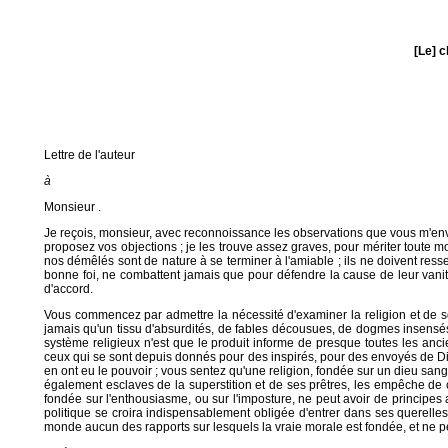
[Le] c
Lettre de l'auteur
à
Monsieur .
Je reçois, monsieur, avec reconnoissance les observations que vous m'envo
proposez vos objections ; je les trouve assez graves, pour mériter toute 
nos démêlés sont de nature à se terminer à l'amiable ; ils ne doivent res
bonne foi, ne combattent jamais que pour défendre la cause de leur vani
d'accord.
Vous commencez par admettre la nécessité d'examiner la religion et de so
jamais qu'un tissu d'absurdités, de fables décousues, de dogmes insensé
système religieux n'est que le produit informe de presque toutes les ancie
ceux qui se sont depuis donnés pour des inspirés, pour des envoyés de Dieu,
en ont eu le pouvoir ; vous sentez qu'une religion, fondée sur un dieu sang
également esclaves de la superstition et de ses prêtres, les empêche de c
fondée sur l'enthousiasme, ou sur l'imposture, ne peut avoir de principes 
politique se croira indispensablement obligée d'entrer dans ses querelles. 
monde aucun des rapports sur lesquels la vraie morale est fondée, et ne peut