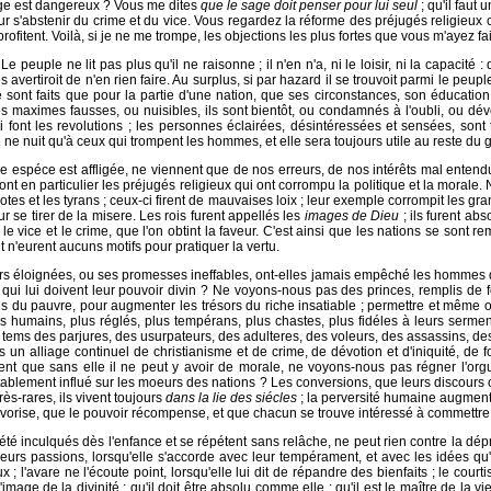
age est dangereux ? Vous me dites
que le sage doit penser pour lui seul
; qu'il faut
pour s'abstenir du crime et du vice. Vous regardez la réforme des préjugés religieux
fitent. Voilà, si je ne me trompe, les objections les plus fortes que vous m'ayez fait
euple ne lit pas plus qu'il ne raisonne ; il n'en n'a, ni le loisir, ni la capacité : d
s avertiroit de n'en rien faire. Au surplus, si par hazard il se trouvoit parmi le pe
ont faits que pour la partie d'une nation, que ses circonstances, son éducation,
 des maximes fausses, ou nuisibles, ils sont bientôt, ou condamnés à l'oubli, ou dévo
i font les revolutions ; les personnes éclairées, désintéressées et sensées, so
le ne nuit qu'à ceux qui trompent les hommes, et elle sera toujours utile au reste du
e espéce est affligée, ne viennent que de nos erreurs, de nos intérêts mal enten
e sont en particulier les préjugés religieux qui ont corrompu la politique et la morale
tes et les tyrans ; ceux-ci firent de mauvaises loix ; leur exemple corrompit les gr
 se tirer de la misere. Les rois furent appellés les
images de Dieu
; ils furent abs
r le vice et le crime, que l'on obtint la faveur. C'est ainsi que les nations se son
t n'eurent aucuns motifs pour pratiquer la vertu.
eurs éloignées, ou ses promesses ineffables, ont-elles jamais empêché les hommes d
s, qui lui doivent leur pouvoir divin ? Ne voyons-nous pas des princes, remplis de f
ns du pauvre, pour augmenter les trésors du riche insatiable ; permettre et même or
s humains, plus réglés, plus tempérans, plus chastes, plus fidéles à leurs sermen
 tems des parjures, des usurpateurs, des adulteres, des voleurs, des assassins, des
n alliage continuel de christianisme et de crime, de dévotion et d'iniquité, de fo
dent que sans elle il ne peut y avoir de morale, ne voyons-nous pas régner l'orgue
éritablement influé sur les moeurs des nations ? Les conversions, que leurs discour
ès-rares, ils vivent toujours
dans la lie des siécles
; la perversité humaine augment
vorise, que le pouvoir récompense, et que chacun se trouve intéressé à commettre
t été inculqués dès l'enfance et se répétent sans relâche, ne peut rien contre la d
se leurs passions, lorsqu'elle s'accorde avec leur tempérament, et avec les idées q
 l'avare ne l'écoute point, lorsqu'elle lui dit de répandre des bienfaits ; le courtis
 l'image de la divinité ; qu'il doit être absolu comme elle ; qu'il est le maître de la 