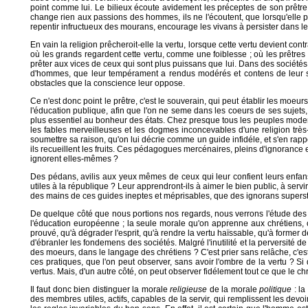
point comme lui. Le bilieux écoute avidement les préceptes de son prêtre, 
change rien aux passions des hommes, ils ne l'écoutent, que lorsqu'elle par
repentir infructueux des mourans, encourage les vivans à persister dans le
En vain la religion prêcheroit-elle la vertu, lorsque cette vertu devient 
où les grands regardent cette vertu, comme une foiblesse ; où les prêtres 
prêter aux vices de ceux qui sont plus puissans que lui. Dans des sociétés a
d'hommes, que leur tempérament a rendus modérés et contens de leur sort. 
obstacles que la conscience leur oppose.
Ce n'est donc point le prêtre, c'est le souverain, qui peut établir les moeurs 
l'éducation publique, afin que l'on ne seme dans les coeurs de ses sujets, q
plus essentiel au bonheur des états. Chez presque tous les peuples modern
les fables merveilleuses et les dogmes inconcevables d'une religion trè
soumettre sa raison, qu'on lui décrie comme un guide infidéle, et s'en rapp
ils recueillent les fruits. Ces pédagogues mercénaires, pleins d'ignorance 
ignorent elles-mêmes ?
Des pédans, avilis aux yeux mêmes de ceux qui leur confient leurs enfans, 
utiles à la république ? Leur apprendront-ils à aimer le bien public, à servi
des mains de ces guides ineptes et méprisables, que des ignorans superstitie
De quelque côté que nous portions nos regards, nous verrons l'étude des 
l'éducation européenne ; la seule morale qu'on apprenne aux chrétiens, c'
prouvé, qu'à dégrader l'esprit, qu'à rendre la vertu haïssable, qu'à former d
d'ébranler les fondemens des sociétés. Malgré l'inutilité et la perversité
des moeurs, dans le langage des chrétiens ? C'est prier sans relâche, c'est fr
ces pratiques, que l'on peut observer, sans avoir l'ombre de la vertu ? Si d
vertus. Mais, d'un autre côté, on peut observer fidélement tout ce que le
Il faut donc bien distinguer la morale
religieuse
de la morale
politique
: l
des membres utiles, actifs, capables de la servir, qui remplissent les devo