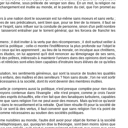
enger lui-même, sous prétexte de venger son dieu. En un mot, la religion ne
ur changement est inutile au monde, et le pardon du ciel, que l'on promet au
urs à une nation dont le souverain est lui-même sans moeurs et sans vertu ;
 de ses prédicateurs, sent bien que, pour se tirer de la misere, il faut se
r l'esprit, sans influer sur la conduite de personne, sinon d'un petit nombre
isseront entraîner par le torrent général, qui les forcera de franchir les
ens ; il doit inviter à la vertu par des récompenses ; il doit surtout veiller à
la politique ; celle-ci montre l'indifférence la plus profonde sur l'objet le
ceux qui les apprennent ; au lieu de la morale, on inculque aux chrétiens,
es études, on lui apprend qu'il doit renoncer au témoignage de ses sens,
t des prêtres, intéressés à maintenir l'univers dans des opinions dont seuls
t rétrécies sont-elles bien capables d'instruire leurs éléves de ce qu'elles
ulation, les sentiments généreux, qui sont la source de toutes les qualités
s enfans, des maîtres et des serviteurs ? Non sans doute ; l'on ne voit sortir
écessaires à la société, dont ils vont devenir des membres inutiles.
elle je comprens aussi la politique, n'est presque comptée pour rien dans
oyons contenue dans l'évangile ; elle n'est propre, comme je crois l'avoir
s des esprits échauffés, elle n'en fait que des fanatiques turbulens, capables
re que sans religion l'on ne peut avoir des moeurs. Mais qu'est-ce qu'avoir
dans le recueillement et la retraite. Quel bien résulte-t'il pour la société de
i ce sont là des vertus, il faut convenir que sans religion l'on n'a point de
 comme nécessaires au soutien des sociétés politiques.
même nuisibles au monde, l'autre doit avoir pour objet de former à la société
s métaphisiques, qui, quoiqu'en dise la théologie, sont bien moins sûres que