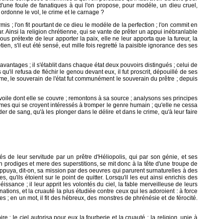
 d'une foule de fanatiques à qui l'on propose, pour modéle, un dieu cruel,
ordonne le vol, le crime et le carnage ?
rmis ; l'on fit pourtant de ce dieu le modéle de la perfection ; l'on commit en
ur. Ainsi la religion chrétienne, qui se vante de prêter un appui inébranlable
ous prétexte de leur apporter la paix, elle ne leur apporta que la fureur, la
ien, s'il eut été sensé, eut mille fois regretté la paisible ignorance des ses
avantages ; il s'établit dans chaque état deux pouvoirs distingués ; celui de
 qu'il refusa de fléchir le genou devant eux, il fut proscrit, dépouillé de ses
isme, le souverain de l'état fut communément le souverain du prêtre ; depuis
 voile dont elle se couvre ; remontons à sa source ; analysons ses principes
ommes qui se croyent intéressés à tromper le genre humain ; qu'elle ne cessa
er de sang, qu'à les plonger dans le délire et dans le crime, qu'à leur faire
s de leur servitude par un prêtre d'Héliopolis, qui par son génie, et ses
 prodiges et mere des superstitions, se mit donc à la tête d'une troupe de
 Il appuya, dit-on, sa mission par des oeuvres qui parurent surnaturelles à des
qu'ils étoient sur le point de quitter. Lorsqu'il les eut ainsi enrichis des
issance ; il leur apprit les volontés du ciel, la fable merveilleuse de leurs
ations, et la cruauté la plus étudiée contre ceux qui les adoroient : à force
es ; en un mot, il fit des hébreux, des monstres de phrénésie et de férocité.
re ; le ciel autorisa pour eux la fourberie et la cruauté ; la religion, unie à