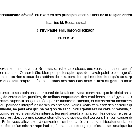
hristianisme dévoilé, ou Examen des principes et des effets de la religion chré
[par feu M. Boulanger...]
(Thiry Paul-Henri, baron d'Holbach)
PREFACE
yez sur mon ouvrage. Si je suis sensible aux éloges que vous daignez en faire, j'
mon attention. Ce seroit être bien peu philosophe, que de n'avoir point le courage 
sembler en rien à ceux des apôtres de la superstition, qui ne cherchent qu'à se s
té et de leur propre entêtement. Nous desirons tous deux le bien du genre humain
umettre ses opinions au tribunal de la raison ; vous convenez que le christianis
s, de cérémonies puériles, de notions empruntées des chaldéens, des égyptiens,
nnes superstitions, enfantées par le fanatisme oriental, et diversement modifiées p
 pour des interprêtes de ses volontés nouvelles. Vous frémissez des horreurs que l'e
uinaire, ne peut être qu'une religion de sang ; vous gémissez de cette phrénésie, qu
onnoître leurs véritables intérêts, les rend sourds à la raison, les détourne des g
assurés, doit être une source éternelle de disputes, doit toujours finir par causer 
Enfin, vous allez jusqu'à convenir qu'un bon chrétien, qui suit littéralement la co
 être qu'un misanthrope inutile, s'il manque d'énergie, et n'est qu'un fanatique turb