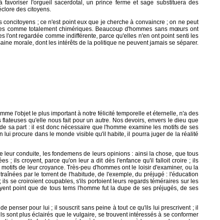
à favoriser l'orgueil sacerdotal, un prince ferme et sage substituera des
éclore des citoyens.
 concitoyens ; ce n'est point eux que je cherche à convaincre ; on ne peut
nces comme totalement chimériques. Beaucoup d'hommes sans mœurs ont
s l'ont regardée comme indifférente, parce qu'elles n'en ont point senti les
aine morale, dont les intérêts de la politique ne peuvent jamais se séparer.
 l'objet le plus important à notre félicité temporelle et éternelle, n'a des
lateuses qu'elle nous fait pour un autre. Nos devoirs, envers le dieu que
e sa part : il est donc nécessaire que l'homme examine les motifs de ses
n lui procure dans le monde visible qu'il habite, il pourra juger de la réalité
de leur conduite, les fondemens de leurs opinions : ainsi la chose, que tous
; ils croyent, parce qu'on leur a dit dès l'enfance qu'il falloit croire ; ils
 motifs de leur croyance. Très-peu d'hommes ont le loisir d'examiner, ou la
traînées par le torrent de l'habitude, de l'exemple, du préjugé : l'éducation
s se croiroient coupables, s'ils portoient leurs regards téméraires sur les
voyent point que de tous tems l'homme fut la dupe de ses préjugés, de ses
nser pour lui ; il souscrit sans peine à tout ce qu'ils lui prescrivent ; il
ils sont plus éclairés que le vulgaire, se trouvent intéressés à se conformer