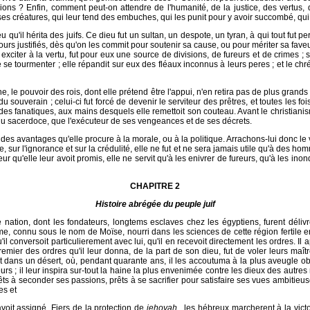
inions ? Enfin, comment peut-on attendre de l'humanité, de la justice, des vertus,
es créatures, qui leur tend des embuches, qui les punit pour y avoir succombé, qui 
u qu'il hérita des juifs. Ce dieu fut un sultan, un despote, un tyran, à qui tout fut pe
jours justifiés, dès qu'on les commit pour soutenir sa cause, ou pour mériter sa fave
xciter à la vertu, fut pour eux une source de divisions, de fureurs et de crimes ; s
 se tourmenter ; elle répandit sur eux des fléaux inconnus à leurs peres ; et le chrét
, le pouvoir des rois, dont elle prétend être l'appui, n'en retira pas de plus grands 
souverain ; celui-ci fut forcé de devenir le serviteur des prêtres, et toutes les fois
par des fanatiques, aux mains desquels elle remettoit son couteau. Avant le christian
 du sacerdoce, que l'exécuteur de ses vengeances et de ses décrets.
 des avantages qu'elle procure à la morale, ou à la politique. Arrachons-lui donc le
, sur l'ignorance et sur la crédulité, elle ne fut et ne sera jamais utile qu'à des h
qu'elle leur avoit promis, elle ne servit qu'à les enivrer de fureurs, qu'à les inond
CHAPITRE 2
Histoire abrégée du peuple juif
nation, dont les fondateurs, longtems esclaves chez les égyptiens, furent délivré
 connu sous le nom de Moïse, nourri dans les sciences de cette région fertile en
, qu'il conversoit particulierement avec lui, qu'il en recevoit directement les ordres.
er des ordres qu'il leur donna, de la part de son dieu, fut de voler leurs maîtres, 
sit dans un désert, où, pendant quarante ans, il les accoutuma à la plus aveugle obé
rs ; il leur inspira sur-tout la haine la plus envenimée contre les dieux des autres n
êts à seconder ses passions, prêts à se sacrifier pour satisfaire ses vues ambitieus
es et
oit assigné. Fiers de la protection de
jehovah
, les hébreux marcherent à la victoi