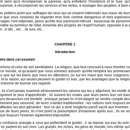
nt servi qu'à récompenser la paresse, qu'à entretenir l'insolence et le luxe, qu'
a jeunesse, à récompenser les services et les vertus, à soulager des peuples, à faire 
 ne prétens point aux suffrages de ceux qui se croyent intéressés aux maux de leurs
pérer que vous cesserez de regarder mon livre comme dangereux et mes espéra
 sages l'ont méprisée, parce qu'elle leur paroissoit ridicule ; beaucoup de personne
uisible au bonheur de l'état, ennemie des progrès de l'esprit humain, opposée à la s
n :
si tibi... etc.
. Je suis, etc...
CHAPITRE 1
Introduction
ontre dans cet examen
heur et celui de ses semblables. La religion, que tout concourt à nous montrer comme
ce monde, et qu'autant que nous sommes assurés qu'elle remplira les promesses f
 que sur les biens que nous en attendons, ou sur les maux que nous craignons d
e et la raison, qui seules peuvent le guider ici bas ; par les avantages que la religio
ui ordonne de tourner ses regards.
 ils n'ont jamais examiné sérieusement les raisons qui les y attachent, les motifs 
irent le plus d'approfondir ; ils suivent les routes que leurs peres leur ont tracées 
eurs devanciers ont tremblé ; presque jamais ils n'ont daigné se rendre compte des
hement peu raisonné, de leurs craintes traditionelles ; les nations sont toujours en
titudes les plus gênantes : tout ce qui a duré longtems paroît sacré aux hommes ; il
se de leurs peres, ils n'ont point la présomption d'examiner après eux ; ils ne 
esque toujours l'examen également impossible.
nfiance aveugle à ceux qui prétendent le guider ; il se repose sur eux du soin de pe
qui lui parlent en son nom. Les grands, les riches, les gens du monde, lors même qu'