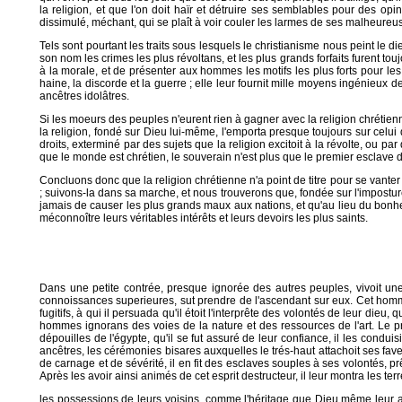
la religion, et que l'on doit haïr et détruire ses semblables pour des op
dissimulé, méchant, qui se plaît à voir couler les larmes de ses malheureus
Tels sont pourtant les traits sous lesquels le christianisme nous peint le die
son nom les crimes les plus révoltans, et les plus grands forfaits furent tou
à la morale, et de présenter aux hommes les motifs les plus forts pour les e
haine, la discorde et la guerre ; elle leur fournit mille moyens ingénieux de
ancêtres idolâtres.
Si les moeurs des peuples n'eurent rien à gagner avec la religion chrétienne
la religion, fondé sur Dieu lui-même, l'emporta presque toujours sur celui du 
droits, exterminé par des sujets que la religion excitoit à la révolte, ou 
que le monde est chrétien, le souverain n'est plus que le premier esclave
Concluons donc que la religion chrétienne n'a point de titre pour se vanter
; suivons-la dans sa marche, et nous trouverons que, fondée sur l'imposture
jamais de causer les plus grands maux aux nations, et qu'au lieu du bonheur 
méconnoître leurs véritables intérêts et leurs devoirs les plus saints.
Dans une petite contrée, presque ignorée des autres peuples, vivoit une 
connoissances superieures, sut prendre de l'ascendant sur eux. Cet homme,
fugitifs, à qui il persuada qu'il étoit l'interprête des volontés de leur dieu
hommes ignorans des voies de la nature et des ressources de l'art. Le premi
dépouilles de l'égypte, qu'il se fut assuré de leur confiance, il les condui
ancêtres, les cérémonies bisares auxquelles le trés-haut attachoit ses faveu
de carnage et de sévérité, il en fit des esclaves souples à ses volontés, pr
Après les avoir ainsi animés de cet esprit destructeur, il leur montra les terr
les possessions de leurs voisins, comme l'héritage que Dieu même leur av