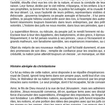
l'avidité, étouffa chez eux les cris de la nature, et sous la conduite de 
raison. Leur fureur, dictée par le ciel même, n'épargna, ni les enfans à la
ses prophêtes, la bonne foi fut violée, la justice fut outragée, et la cruauté
de leur désert. Là, sous l'autorité de leurs prêtres, représentans visibles
théocratie
, gouverna longtems ce peuple aveugle et farouche ; il lui pers
prêtres, le peuple hébreu voulut enfin avoir des rois, à l'exemple des aut
furent néanmoins toujours traversés dans leurs entreprises, par des prêt
volontés. L'histoire des juifs ne nous montre, dans tous ses périodes, que
La superstition féroce, ou ridicule, du peuple juif, le rendit l'ennemi né du 
Esclave tour-à-tour des égyptiens, des babyloniens, et des grecs, il éprouva
fréquemment, il ne fut jamais soumis à ses princes ; ceux-ci l'écraserent inu
grands malheurs, son fanatisme opiniâtre, ses espérances insensées, sa créd
Objet du mépris de ses nouveaux maîtres, le juif fut traité durement, et avec
des promesses de son dieu ; remplie de confiance pour les oracles qui, e
crédulité, la nation juive attendit toujours un
messie
, un monarque, un libér
Histoire abrégée du christianisme
Ce fut au milieu de cette nation, ainsi disposée à se répaître d'espérances
royal de David, ignoré long-tems dans son propre pays, sortit tout d'un coup 
Dieu, le libérateur de sa nation opprimée, le messie annoncé par les prop
miracles sans nombre. Le seul prodige, dont il fut incapable, fut de convainc
Ainsi, le fils de Dieu mourut à la vue de tout Jérusalem ; mais ses adhérens 
doctrine, Jésus ressuscité conversa, dit-on, quelque tems avec ses discip
force d'accumuler des superstitions, d'imaginer des impostures, de forger
son fondateur. Les différentes nations, auxquelles les juifs furent respe
rites, les notions, et une portion des idées des peuples avec qui les juifs c
les mages ou les perses, chez les grecs et les romains. Les erreurs des 