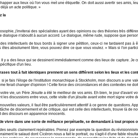
pper aux lieux où l'on vous met une étiquette. On doit aussi avertir ses amis, leur dire
déjà un acte politique. »
z la
osophie, j'inviterai des spécialistes ayant des opinions ou des théories très diff
ce dialogue n'aboutit à aucun accord. Le dialogue, même rude, suppose que person
t des intellectuels de tous bords à signer une pétition, ceux-ci ne tardaient pas
s êtes absolument libre, vous pouvez dire ce que vous voulez. » Mais si l'on partici
re. Il y a des lieux qui se dessinent immédiatement comme des lieux de capture. Je 
pécifique d'un lieu.
ses tout à fait identiques prennent un sens différent selon les lieux et les c
si je fais l'éloge de l'institution monarchique à Stockholm, mon discours a une vale
n me ferait changer d'opinion ! Cette force des circonstances et des contextes ne doi
 votre vie, un Père Jésuite a été le meilleur de vos amis. Eh bien, le jour d'avant 
nt les discussions entre vous, cette visite d'un jésuite avant votre mort signe votre 
lles valeurs, il faut être particulièrement attentif à ce genre de questions. Appel
 tâche de discernement et de critique, qui est celle des intellectuels, trouve là de 
t des discours en apparence innocents.
e vivre dans une sorte de méfiance perpétuelle, se demandant à tout propos où es
 des seuils clairement repérables. Prenez par exemple la question du révisionnisme. 
l vraiment le salaud dont Cicéron nous a fait le portrait, ou s'agit-il d'une fable résult