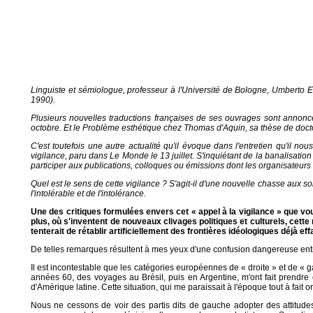
Linguiste et sémiologue, professeur à l'Université de Bologne, Umberto 
1990).
Plusieurs nouvelles traductions françaises de ses ouvrages sont annonc
octobre. Et le Problème esthétique chez Thomas d'Aquin, sa thèse de docto
C'est toutefois une autre actualité qu'il évoque dans l'entretien qu'il n
vigilance, paru dans Le Monde le 13 juillet. S'inquiétant de la banalisati
participer aux publications, colloques ou émissions dont les organisateurs
Quel est le sens de cette vigilance ? S'agit-il d'une nouvelle chasse aux 
l'intolérable et de l'intolérance.
Une des critiques formulées envers cet « appel à la vigilance » que vous
plus, où s'inventent de nouveaux clivages politiques et culturels, cette
tenterait de rétablir artificiellement des frontières idéologiques déjà e
De telles remarques résultent à mes yeux d'une confusion dangereuse entre 
Il est incontestable que les catégories européennes de « droite » et de « 
années 60, des voyages au Brésil, puis en Argentine, m'ont fait prendre
d'Amérique latine. Cette situation, qui me paraissait à l'époque tout à fait
Nous ne cessons de voir des partis dits de gauche adopter des attitudes 