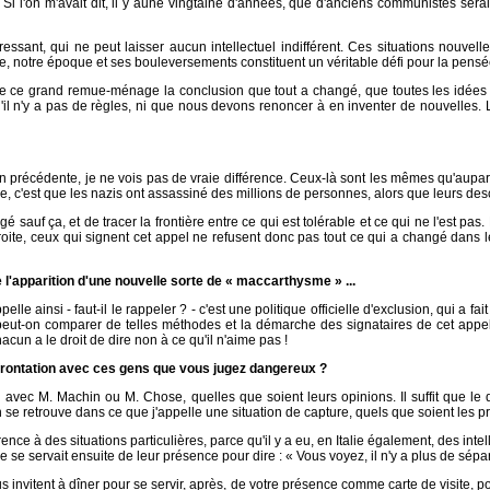
l'on m'avait dit, il y aune vingtaine d'années, que d'anciens communistes seraien
sant, qui ne peut laisser aucun intellectuel indifférent. Ces situations nouvel
e, notre époque et ses bouleversements constituent un véritable défi pour la pensé
 de ce grand remue-ménage la conclusion que tout a changé, que toutes les idées s
u'il n'y a pas de règles, ni que nous devons renoncer à en inventer de nouvelles. L
on précédente, je ne vois pas de vraie différence. Ceux-là sont les mêmes qu'aupara
, c'est que les nazis ont assassiné des millions de personnes, alors que leurs d
gé sauf ça, et de tracer la frontière entre ce qui est tolérable et ce qui ne l'est p
roite, ceux qui signent cet appel ne refusent donc pas tout ce qui a changé dans le
l'apparition d'une nouvelle sorte de « maccarthysme » ...
ainsi - faut-il le rappeler ? - c'est une politique officielle d'exclusion, qui a fait
eut-on comparer de telles méthodes et la démarche des signataires de cet appel ?
hacun a le droit de dire non à ce qu'il n'aime pas !
onfrontation avec ces gens que vous jugez dangereux ?
avec M. Machin ou M. Chose, quelles que soient leurs opinions. Il suffit que le 
 se retrouve dans ce que j'appelle une situation de capture, quels que soient les pr
érence à des situations particulières, parce qu'il y a eu, en Italie également, des 
se servait ensuite de leur présence pour dire : « Vous voyez, il n'y a plus de sépara
 invitent à dîner pour se servir, après, de votre présence comme carte de visite, po