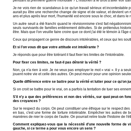
pendant la première guerre mondiale ? L'historien a le droit d'aller voir dan
Je ne vois rien de scandaleux à ce qu'un travail sérieux et incontestable pui
aurait pu être une recherche change de signe et de valeur, et devient un m
ans et plus après leur mort, l'humanité est encore sous le choc, et dans le 
Un autre seuil a été franchi quand le révisionnisme s'est fait négationnism
seuls survivants de familles entièrement détruites. Si de prétendus histor
être. Mais que l'on veuille faire croire que ce dont j'ai été le témoin à l'âg
Ceux qui propagent ce genre de discours intolérables, et ceux qui les soutienn
Et si l'on vous dit que votre attitude est intolérante ?
Je réponds que pour être tolérant il faut fixer les limites de l'intolérable.
Pour fixer ces limites, ne faut-il pas détenir la vérité ?
Non, ça n'a rien à voir. Je ne veux pas employer le mot « vrai ». Il y a se
jouent notre vie et celle des autres. On peut mourir pour une opinion seul
Quelle différence entre se battre pour la vérité et lutter pour ce qu'on j
Si on croit se battre pour le vrai, on a parfois la tentation de tuer ses ennem
S'il n'y a que des préférences et non des vérités, sur quoi peut-on fon
des croyances ?
Sur le respect du corps. On peut constituer une éthique sur le respect des ac
en bas, c'est une forme de torture intolérable. Empêcher les autres de b
manières de nier le corps de l'autre. On pourrait relire toute l'histoire de l
Comment expliquez-vous que la nécessité d'une nouvelle forme de vig
gauche, si ce terme a pour vous encore un sens ?