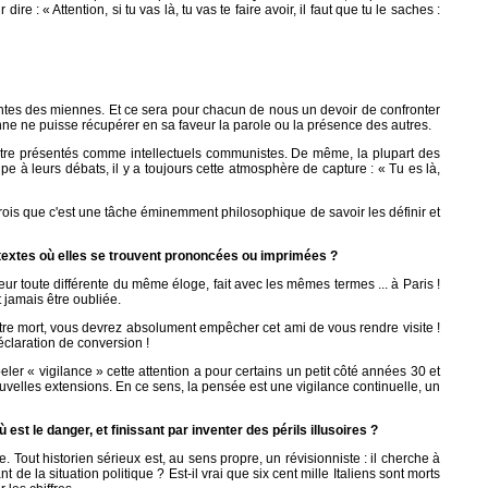
 : « Attention, si tu vas là, tu vas te faire avoir, il faut que tu le saches :
érentes des miennes. Et ce sera pour chacun de nous un devoir de confronter
ne ne puisse récupérer en sa faveur la parole ou la présence des autres.
 à être présentés comme intellectuels communistes. De même, la plupart des
pe à leurs débats, il y a toujours cette atmosphère de capture : « Tu es là,
crois que c'est une tâche éminemment philosophique de savoir les définir et
ontextes où elles se trouvent prononcées ou imprimées ?
ur toute différente du même éloge, fait avec les mêmes termes ... à Paris !
t jamais être oubliée.
votre mort, vous devrez absolument empêcher cet ami de vous rendre visite !
déclaration de conversion !
er « vigilance » cette attention a pour certains un petit côté années 30 et
nouvelles extensions. En ce sens, la pensée est une vigilance continuelle, un
t le danger, et finissant par inventer des périls illusoires ?
Tout historien sérieux est, au sens propre, un révisionniste : il cherche à
ant de la situation politique ? Est-il vrai que six cent mille Italiens sont morts