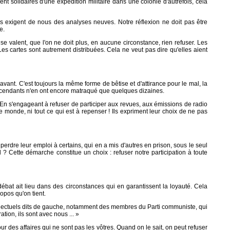
t solidaires d'une expédition militaire dans une colonie d'autrefois, cela
les exigent de nous des analyses neuves. Notre réflexion ne doit pas être
e.
e valent, que l'on ne doit plus, en aucune circonstance, rien refuser. Les
es cartes sont autrement distribuées. Cela ne veut pas dire qu'elles aient
vant. C'est toujours la même forme de bêtise et d'attirance pour le mal, la
escendants n'en ont encore matraqué que quelques dizaines.
as. En s'engageant à refuser de participer aux revues, aux émissions de radio
 monde, ni tout ce qui est à repenser ! Ils expriment leur choix de ne pas
 perdre leur emploi à certains, qui en a mis d'autres en prison, sous le seul
 Cette démarche constitue un choix : refuser notre participation à toute
débat ait lieu dans des circonstances qui en garantissent la loyauté. Cela
opos qu'on tient.
intellectuels dits de gauche, notamment des membres du Parti communiste, qui
tion, ils sont avec nous ... »
ur des affaires qui ne sont pas les vôtres. Quand on le sait, on peut refuser