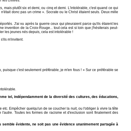
 les chiffres.
s, mais plutôt six et demi, ou cinq et demi. L'intolérable, c'est quand ce qui
n'était donc pas un crime ». Socrate ou le Christ étaient seuls. Deux mille
portés. J'ai vu après la guerre ceux qui pleuraient parce qu'ils étaient les
invention de la Croix-Rouge... tout cela est si loin que j'hésiterais peut-
der les jeunes nés depuis, cela est intolérable !
'ils m'invitent.
h, puisque c'est seulement préférable, je m'en fous ! » Sur ce préférable se
ntolérable.
 comme tel, indépendamment de la diversité des cultures, des éducations,
re etc. Empêcher quelqu'un de se coucher la nuit, ou l'obliger à vivre la tête
 l'autre. Toutes les formes de racisme et d'exclusion sont finalement des
ous semble évidente, ne soit pas une évidence unanimement partagée à