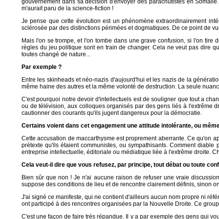
gouvernement dans sa décision d'envoyer des parachutistes en Somalie. Si 
m'aurait paru de la science-fiction !
Je pense que cette évolution est un phénomène extraordinairement intéres
sclérosée par des distinctions périmées et dogmatiques. De ce point de vu
Mais l'on se trompe, et l'on tombe dans une grave confusion, si l'on tire
règles du jeu politique sont en train de changer. Cela ne veut pas dire q
toutes changé de nature...
Par exemple ?
Entre les skinheads et néo-nazis d'aujourd'hui et les nazis de la générati
même haine des autres et la même volonté de destruction. La seule nuance
C'est pourquoi notre devoir d'intellectuels est de souligner que tout a chan
ou de télévision, aux colloques organisés par des gens liés à l'extrême d
cautionner des courants qu'ils jugent dangereux pour la démocratie.
Certains voient dans cet engagement une attitude intolérante, ou même 
Cette accusation de maccarthysme est proprement aberrante. Ce qu'on appelle 
prétexte qu'ils étaient communistes, ou sympathisants. Comment diable p
entreprise intellectuelle, éditoriale ou médiatique liée à l'extrême droite. C
Cela veut-il dire que vous refusez, par principe, tout débat ou toute c
Bien sûr que non ! Je n'ai aucune raison de refuser une vraie discussion 
suppose des conditions de lieu et de rencontre clairement définis, sinon on
J'ai signé ce manifeste, qui ne contient d'ailleurs aucun nom propre ni réf
ont participé à des rencontres organisées par la Nouvelle Droite. Ce groupe 
C'est une façon de faire très répandue. Il y a par exemple des gens qui vous