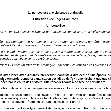
La pensée est une vigilance continuelle
Entretien avec Roger-Pol Droit1
Umberto Eco
Eco, né en 1932, est aussi l'auteur de romans qui connaissent un succès mondial
ées. De Superman au Surhomme, recueil d'études sur le mythe du héros salvateur 
rat de 1954, doit paraître aux Presses Universitaires de France.
ous a accordé. Umberto Eco est en effet l'un des quarante intellectuels qui ont la
on de thèmes dangereux et des tentatives de séduction de certains, les signataires d
 sont liés aux mouvements d'extrême droite.
sorcières ? Est-ce un refus de tout dialogue ? Umberto Eco répond à ces questions, e
 avez lancé avec d'autres intellectuels consiste à dire ceci : à une époque où 
 mise en garde contre la banalisation des idées de l'extrême droite a quelque c
ffacées par le cours de l'histoire. Que répondez-vous à ce type de critiques ?
les mutations historiques que nous sommes en train de vivre et une sorte de laisser
gauche », sous la forme qu'elles avaient il y a encore une vingtaine d'années, ne pe
 conscience que ces différences habituelles entre droite et gauche n'étaient déj
 originale, est devenue à présent courante dans toute l'Europe.
qui étaient autrefois typiquement de droite, et inversement. Pour n'en donner q