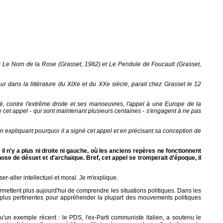
 : Le Nom de la Rose (Grasset, 1982) et Le Pendule de Foucault (Grasset,
dans la littérature du XIXe et du XXe siècle, parait chez Grasset le 12
ncé, contre l'extrême droite et ses manoeuvres, l'appel à une Europe de la
e cet appel - qui sont maintenant plusieurs centaines - s'engagent à ne pas
n expliquant pourquoi il a signé cet appel et en précisant sa conception de
il n'y a plus ni droite ni gauche, où les anciens repères ne fonctionnent
hose de désuet et d'archaïque. Bref, cet appel se tromperait d'époque, il
-aller intellectuel et moral. Je m'explique.
rmettent plus aujourd'hui de comprendre les situations politiques. Dans les
à plus pertinentes pour appréhender la plupart des mouvements politiques
u'un exemple récent : le PDS, l'ex-Parti communiste italien, a soutenu le