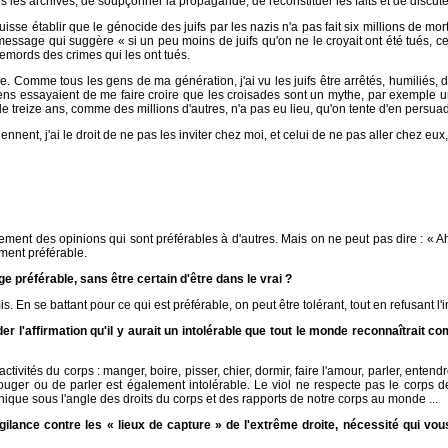
s les archives, de soupçonner la propagande, de reconstituer les faits et de discuter
sse établir que le génocide des juifs par les nazis n'a pas fait six millions de mort
essage qui suggère « si un peu moins de juifs qu'on ne le croyait ont été tués, ce 
remords des crimes qui les ont tués.
e. Comme tous les gens de ma génération, j'ai vu les juifs être arrêtés, humiliés, dé
iens essayaient de me faire croire que les croisades sont un mythe, par exemple une 
e de treize ans, comme des millions d'autres, n'a pas eu lieu, qu'on tente d'en persua
ent, j'ai le droit de ne pas les inviter chez moi, et celui de ne pas aller chez eux, s
ulement des opinions qui sont préférables à d'autres. Mais on ne peut pas dire : « A
ement préférable.
uge préférable, sans être certain d'être dans le vrai ?
is. En se battant pour ce qui est préférable, on peut être tolérant, tout en refusant l'i
der l'affirmation qu'il y aurait un intolérable que tout le monde reconnaîtrait
tivités du corps : manger, boire, pisser, chier, dormir, faire l'amour, parler, entend
ouger ou de parler est également intolérable. Le viol ne respecte pas le corps de
'éthique sous l'angle des droits du corps et des rapports de notre corps au monde ...
ilance contre les « lieux de capture » de l'extrême droite, nécessité qui v