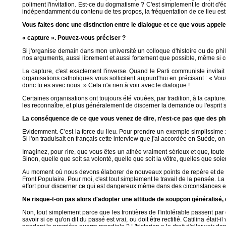
poliment l'invitation. Est-ce du dogmatisme ? C'est simplement le droit d'écha
indépendamment du contenu de tes propos, la fréquentation de ce lieu est 
Vous faites donc une distinction entre le dialogue et ce que vous appele
« capture ». Pouvez-vous préciser ?
Si j'organise demain dans mon université un colloque d'histoire ou de phil
nos arguments, aussi librement et aussi fortement que possible, même si 
La capture, c'est exactement l'inverse. Quand le Parti communiste invitai
organisations catholiques vous sollicitent aujourd'hui en précisant : « Vou
donc tu es avec nous. » Cela n'a rien à voir avec le dialogue !
Certaines organisations ont toujours été vouées, par tradition, à la captu
les reconnaître, et plus généralement de discerner la demande ou l'esprit s
La conséquence de ce que vous venez de dire, n'est-ce pas que des phra
Evidemment. C'est la force du lieu. Pour prendre un exemple simplissime : 
Si l'on traduisait en français cette interview que j'ai accordée en Suède, o
Imaginez, pour rire, que vous êtes un athée vraiment sérieux et que, toute
Sinon, quelle que soit sa volonté, quelle que soit la vôtre, quelles que soie
Au moment où nous devons élaborer de nouveaux points de repère et de nouve
Front Populaire. Pour moi, c'est tout simplement le travail de la pensée. La
effort pour discerner ce qui est dangereux même dans des circonstances e
Ne risque-t-on pas alors d'adopter une attitude de soupçon généralisé, d
Non, tout simplement parce que les frontières de l'intolérable passent par
savoir si ce qu'on dit du passé est vrai, ou doit être rectifié. Catilina était-i