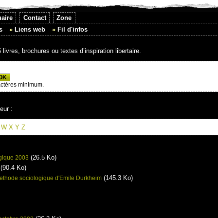
aire
Contact
Zone
s
Liens web
Fil d'infos
livres, brochures ou textes d’inspiration libertaire.
actères minimum.
eur :
W
X
Y
Z
(26.5 Ko)
gique 2003
(90.4 Ko)
(145.3 Ko)
 methode sociologique d'Emile Durkheim