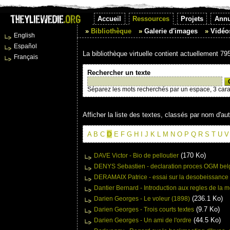
Accueil
Ressources
Projets
Annu
Bibliothèque
Galerie d'images
Vidéo
English
Español
La bibliothèque virtuelle contient actuellement 795 
Français
Rechercher un texte
Séparez les mots recherchés par un espace, 3 car
Afficher la liste des textes, classés par nom d'aut
D
A
B
C
E
F
G
H
I
J
K
L
M
N
O
P
Q
R
S
T
U
V
(170 Ko)
DAVE Victor - Bio de pelloutier
DENYS Sebastien - declaration proces OGM bel
DERAMAIX Patrice - essai sur la desobeissance
Dantier Bernard - Introduction aux regles de la
(236.1 Ko)
Darien Georges - Le voleur (1898)
(9.7 Ko)
Darien Georges - Trois courts textes
(44.5 Ko)
Darien Georges - Un ami de l'ordre