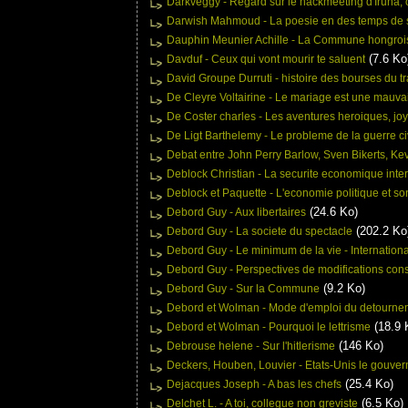
Darkveggy - Regard sur le hackmeeting d'Iruna,
Darwish Mahmoud - La poesie en des temps de 
Dauphin Meunier Achille - La Commune hongroise
(7.6 Ko
Davduf - Ceux qui vont mourir te saluent
David Groupe Durruti - histoire des bourses du tr
De Cleyre Voltairine - Le mariage est une mauva
De Coster charles - Les aventures heroiques, jo
De Ligt Barthelemy - Le probleme de la guerre ci
Debat entre John Perry Barlow, Sven Bikerts, Kev
Deblock Christian - La securite economique intern
Deblock et Paquette - L'economie politique et s
(24.6 Ko)
Debord Guy - Aux libertaires
(202.2 Ko
Debord Guy - La societe du spectacle
Debord Guy - Le minimum de la vie - International
Debord Guy - Perspectives de modifications cons
(9.2 Ko)
Debord Guy - Sur la Commune
Debord et Wolman - Mode d'emploi du detourne
(18.9 
Debord et Wolman - Pourquoi le lettrisme
(146 Ko)
Debrouse helene - Sur l'hitlerisme
Deckers, Houben, Louvier - Etats-Unis le gouve
(25.4 Ko)
Dejacques Joseph - A bas les chefs
(6.5 Ko)
Delchet L. - A toi, collegue non greviste