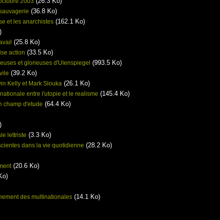
(26.3 Ko)
 octobre 2003
(36.8 Ko)
sauvagerie
(162.1 Ko)
 et les anarchistes
)
(25.8 Ko)
avail
(33.5 Ko)
ise action
(993.5 Ko)
yeuses et glorieuses d'Ulenspiegel
(39.2 Ko)
vile
(26.1 Ko)
in Kelly et Mark Slouka
(145.4 Ko)
ationale entre l'utopie et le realisme
(64.4 Ko)
on champ d'etude
)
(3.3 Ko)
e lettriste
(28.2 Ko)
cientes dans la vie quotidienne
(20.6 Ko)
ment
Ko)
(14.1 Ko)
rnement des multinationales