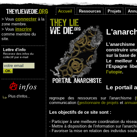
Accueil
Ressources
Projets
Annu
connecter
> Vous
à la
zone membre.
inscrire
> Vous
L'anarc
comme membre du
site.
L'anarchisme 
construire une
Lettre d'info
Recevez des infos du
sur la base de 
collectif par e-mail
Le meilleur 
l'Espagne lib
l'utopie
.
Le portail
Plus d'infos...
regroupe des ressources sur l'anarchisme (
communication (
gestionnaire de projets
et
annuai
Les objectifs de ce site sont :
- Participer à une meilleure coordination du réseau 
- Mettre à disposition de l'information sur l'anarc
- Favoriser la mise en relation des individus souha