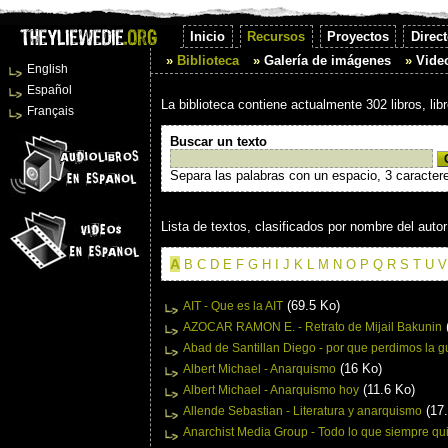
Inicio
Recursos
Proyectos
Direct
Biblioteca
Galería de imágenes
Vide
English
Español
La biblioteca contiene actualmente 302 libros, li
Français
Buscar un texto
Separa las palabras con un espacio, 3 caracter
Lista de textos, clasificados por nombre del autor
A
B
C
D
E
F
G
H
I
J
K
L
M
N
O
P
Q
R
S
T
U
V
(69.5 Ko)
AIT - Que es la AIT
AZOCAR RAMON E. - Retrato de Mijail Bakunin
Abad de Santillan Diego - por que perdimos la g
(16 Ko)
Albert Michael - Anarquismo
(11.6 Ko)
Albert Michael - Anarquismo hoy
(17.
Allende Sebastian - Literatura y anarquismo
Anarchist Media Group - Todo lo que siempre qu