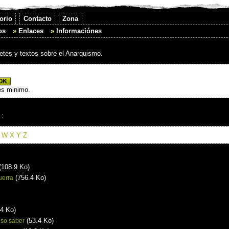
orio
Contacto
Zona
os
Enlaces
Informaciónes
bretes y textos sobre el Anarquismo.
es minimo.
 :
W
X
Y
Z
(108.9 Ko)
(756.4 Ko)
uerra
4 Ko)
(53.4 Ko)
iso saber