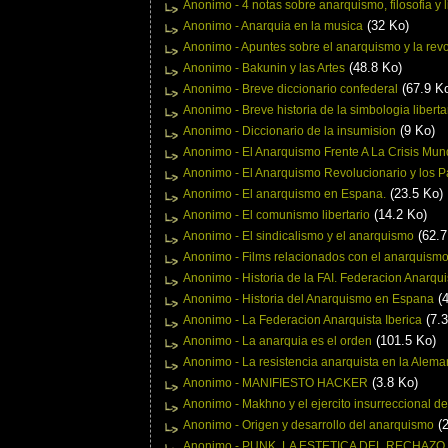
Anonimo - 4 notas sobre anarquismo, filosofia y l
(32 Ko)
Anonimo - Anarquia en la musica
Anonimo - Apuntes sobre el anarquismo y la rev
(48.8 Ko)
Anonimo - Bakunin y las Artes
(67.9 K
Anonimo - Breve diccionario confederal
Anonimo - Breve historia de la simbologia liberta
(9 Ko)
Anonimo - Diccionario de la insumision
Anonimo - El Anarquismo Frente A La Crisis Mun
Anonimo - El Anarquismo Revolucionario y los Pa
(23.5 Ko)
Anonimo - El anarquismo en Espana.
(14.2 Ko)
Anonimo - El comunismo libertario
(62.7
Anonimo - El sindicalismo y el anarquismo
Anonimo - Films relacionados con el anarquism
Anonimo - Historia de la FAI. Federacion Anarqui
(4
Anonimo - Historia del Anarquismo en Espana
(7.3
Anonimo - La Federacion Anarquista Iberica
(101.5 Ko)
Anonimo - La anarquia es el orden
Anonimo - La resistencia anarquista en la Alema
(3.8 Ko)
Anonimo - MANIFIESTO HACKER
Anonimo - Makhno y el ejercito insurreccional d
(2
Anonimo - Origen y desarrollo del anarquismo
Anonimo - PUNK, LA ESTETICA DEL RECHAZO