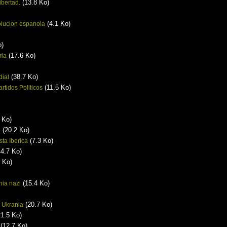
(13.8 Ko)
ibertad.
(4.1 Ko)
olucion espanola
o)
(17.6 Ko)
ria
(38.7 Ko)
dial
(11.5 Ko)
rtidos Politicos
 Ko)
(20.2 Ko)
o
(7.3 Ko)
sta Iberica
4.7 Ko)
 Ko)
(15.4 Ko)
nia nazi
(20.7 Ko)
e Ukrania
1.5 Ko)
(12.7 Ko)