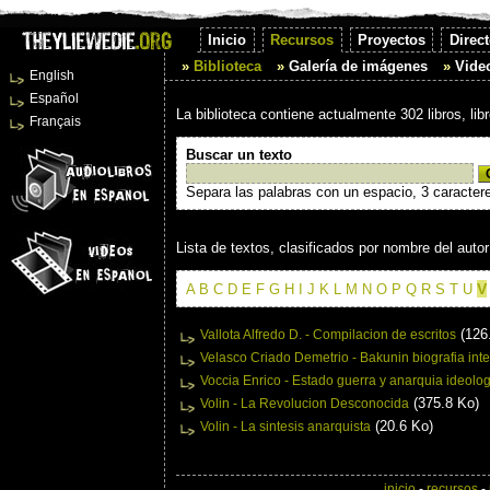
Inicio
Recursos
Proyectos
Direct
Biblioteca
Galería de imágenes
Vide
English
Español
La biblioteca contiene actualmente 302 libros, li
Français
Buscar un texto
Separa las palabras con un espacio, 3 caracter
Lista de textos, clasificados por nombre del autor
V
A
B
C
D
E
F
G
H
I
J
K
L
M
N
O
P
Q
R
S
T
U
(126
Vallota Alfredo D. - Compilacion de escritos
Velasco Criado Demetrio - Bakunin biografia inte
Voccia Enrico - Estado guerra y anarquia ideolog
(375.8 Ko)
Volin - La Revolucion Desconocida
(20.6 Ko)
Volin - La sintesis anarquista
inicio
-
recursos
-