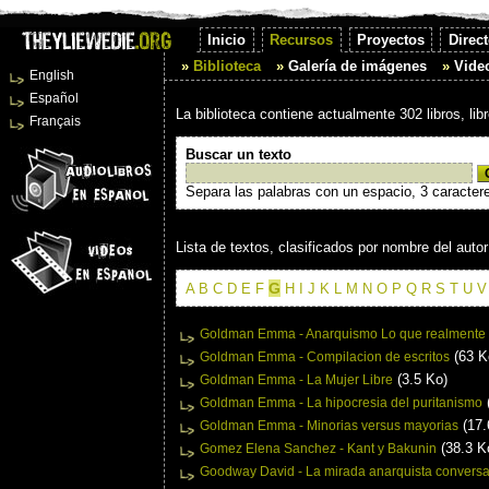
Inicio
Recursos
Proyectos
Direct
Biblioteca
Galería de imágenes
Vide
English
Español
La biblioteca contiene actualmente 302 libros, li
Français
Buscar un texto
Separa las palabras con un espacio, 3 caracter
Lista de textos, clasificados por nombre del autor
G
A
B
C
D
E
F
H
I
J
K
L
M
N
O
P
Q
R
S
T
U
V
Goldman Emma - Anarquismo Lo que realmente s
(63 K
Goldman Emma - Compilacion de escritos
(3.5 Ko)
Goldman Emma - La Mujer Libre
Goldman Emma - La hipocresia del puritanismo
(17.
Goldman Emma - Minorias versus mayorias
(38.3 K
Gomez Elena Sanchez - Kant y Bakunin
Goodway David - La mirada anarquista conversa