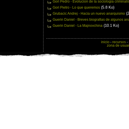
Gori Pedro - Evolucion de la sociologia criminali
(5.8 Ko)
Gori Pietro - Lo que queremos
(2
Grubacic Andrej - Hacia un nuevo anarquismo
Guerin Daniel - Breves biografias de algunos an
(10.1 Ko)
Guerin Daniel - La Majnovchina
inicio
-
recursos
-
zona de usuar